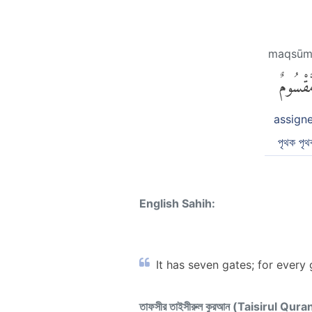
maqsūm
َّقْسُومٌ
assign
পৃথক পৃথ
English Sahih:
It has seven gates; for every 
তাফসীর তাইসীরুল কুরআন (Taisirul Qura