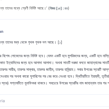
 তাদের মধ্যে শ্রেণী নির্দিষ্ট আছে।’ (
)
হিজর [১৫] : ৪৪
an
জন্য তাদের মধ্য থেকে পৃথক পৃথক দল আছে। [১]
 বিশেষ লোকেদের জন্য নিদিষ্ট হবে। যেমন একটি হবে মুশরিকদের জন্য, একটি হবে নাস্তি
াকাত ইত্যাদিদের জন্য হবে আলাদা আলাদা। অথবা সাতটি দরজা বলতে জাহান্নামের সাতট
, তারপর সায়ীর, তারপর সাক্বার, তারপর জাহীম, তারপর হা
বি
য়াহ। সবার উপরের স্তরটি আল্লা
েওয়ার পর অথবা কারো সুপারিশের পর বের করে নেওয়া হবে। দ্বিতীয়টিতে ইয়াহুদী, তৃতীয়টিতে 
িম্ন স্তর) সপ্তমটিতে মুনাফিকরা থাকবে। সবচেয়ে উপরের স্তরটির নাম জাহান্নাম তার পর 
ria