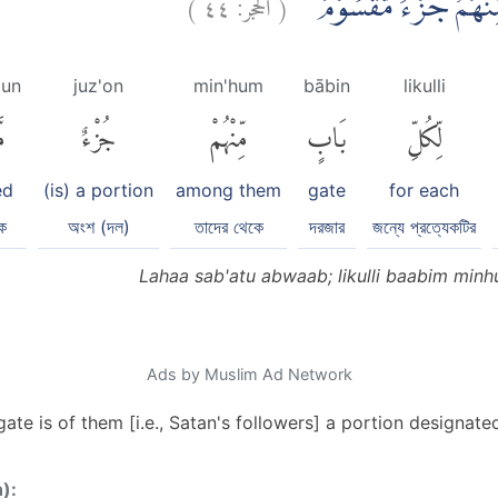
)
٤٤
الحجر:
(
ٍ مِّنْهُمْ جُزْءٌ مَّقْسُوْمٌ
un
juz'on
min'hum
bābin
likulli
لِّكُلِّ
بَابٍ
مِّنْهُمْ
جُزْءٌ
م
ed
(is) a portion
among them
gate
for each
ক
অংশ (দল)
তাদের থেকে
দরজার
জন্যে প্রত্যেকটির
Lahaa sab'atu abwaab; likulli baabim mi
Ads by Muslim Ad Network
gate is of them [i.e., Satan's followers] a portion designated
n):