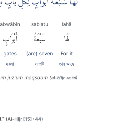
لَهَا سَبْعَةُ اَبْوَابٍۗ لِكُلِّ بَاب ࣖ
abwābin
sabʿatu
lahā
لَهَا
سَبْعَةُ
أَبْوَٰبٍ
gates
(are) seven
For it
দরজা
সাতটি
তার আছে
nhum juz'um maqsoom (
)
al-Ḥijr ১৫:৪৪
." (
)
Al-Hijr [15] : 44