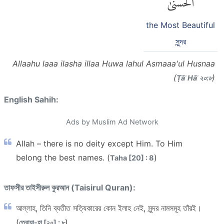
the Most Beautiful
সুন্দর
Allaahu laaa ilasha illaa Huwa lahul Asmaaa'ul Husnaa
(
)
Ṭāʾ Hāʾ ২০:৮
English Sahih:
Ads by Muslim Ad Network
Allah – there is no deity except Him. To Him
belong the best names. (
)
Taha [20] : 8
তাফসীর তাইসীরুল কুরআন (Taisirul Quran):
আল্লাহ, তিনি ব্যতীত সত্যিকারের কোন ইলাহ নেই, সুন্দর নামসমূহ তাঁরই।
(
)
ত্বোয়া-হা [২০] : ৮