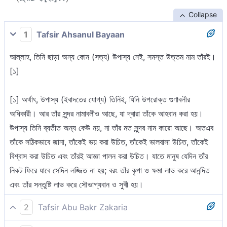
Collapse
1
Tafsir Ahsanul Bayaan
আল্লাহ, তিনি ছাড়া অন্য কোন (সত্য) উপাস্য নেই, সমস্ত উত্তম নাম তাঁরই।
[১]
[১] অর্থাৎ, উপাস্য (ইবাদতের যোগ্য) তিনিই, যিনি উপরোক্ত গুণাবলীর
অধিকারী। আর তাঁর সুন্দর নামাবলীও আছে, যা দ্বারা তাঁকে আহবান করা হয়।
উপাস্য তিনি ব্যতীত অন্য কেউ নয়, না তাঁর মত সুন্দর নাম কারো আছে। অতএব
তাঁকে সঠিকভাবে জানা, তাঁকেই ভয় করা উচিত, তাঁকেই ভালবাসা উচিত, তাঁকেই
বিশ্বাস করা উচিত এবং তাঁরই আজ্ঞা পালন করা উচিত। যাতে মানুষ যেদিন তাঁর
নিকট ফিরে যাবে সেদিন লজ্জিত না হয়; বরং তাঁর কৃপা ও ক্ষমা লাভ করে আনন্দিত
এবং তাঁর সন্তুষ্টি লাভ করে সৌভাগ্যবান ও সুখী হয়।
2
Tafsir Abu Bakr Zakaria