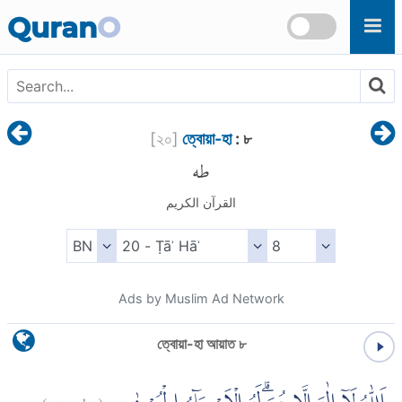
Skip to main content
Quran
O
[
২০
]
ত্বোয়া-হা
: ৮
طه
القرآن الكريم
Ads by Muslim Ad Network
ত্বোয়া-হা আয়াত ৮
)
٨
طه:
(