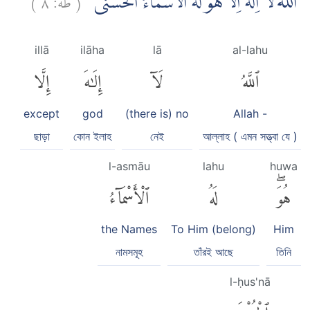
اَللّٰهُ لَآ اِلٰهَ اِلَّا هُوَۗ لَهُ الْاَسْمَاۤءُ الْحُسْنٰى
illā
ilāha
lā
al-lahu
ٱللَّهُ
لَآ
إِلَٰهَ
إِلَّا
except
god
(there is) no
Allah -
ছাড়া
কোন ইলাহ
নেই
আল্লাহ ( এমন সত্ত্বা যে )
l-asmāu
lahu
huwa
هُوَۖ
لَهُ
ٱلْأَسْمَآءُ
the Names
To Him (belong)
Him
নামসমূহ
তাঁরই আছে
তিনি
l-ḥus'nā
ٱلْحُسْنَىٰ