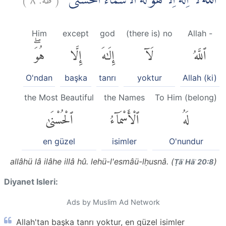
اَللّٰهُ لَآ اِلٰهَ اِلَّا هُوَۗ لَهُ الْاَسْمَاۤءُ الْحُسْنٰى
Him
except
god
(there is) no
Allah -
ٱللَّهُ
لَآ
إِلَٰهَ
إِلَّا
هُوَۖ
O'ndan
başka
tanrı
yoktur
Allah (ki)
the Most Beautiful
the Names
To Him (belong)
لَهُ
ٱلْأَسْمَآءُ
ٱلْحُسْنَىٰ
en güzel
isimler
O'nundur
allâhü lâ ilâhe illâ hû. lehü-l'esmâü-lḥusnâ. (
)
Ṭāʾ Hāʾ 20:8
Diyanet Isleri:
Ads by Muslim Ad Network
Allah'tan başka tanrı yoktur, en güzel isimler