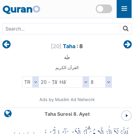
Skip to main content
Quran
O
[
20
]
Taha
: 8
طه
القرآن الكريم
Ads by Muslim Ad Network
Taha Suresi 8. Ayet
)
٨
طه:
(