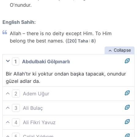
O'nundur.
English Sahih:
Allah – there is no deity except Him. To Him
belong the best names. (
)
[20] Taha : 8
Collapse
1
Abdulbaki Gölpınarlı
Bir Allah'tır ki yoktur ondan başka tapacak, onundur
güzel adlar da.
2
Adem Uğur
Allah, kendisinden başka ilâh olmayandır. En güzel
3
Ali Bulaç
isimler O´na mahsustur.
Allah; O'ndan başka İlah yoktur. En güzel isimler
4
Ali Fikri Yavuz
O'nundur.
Allah odur ki, kendisinden başka hiç bir ilâh yoktur. En
5
Celal Yıldırım