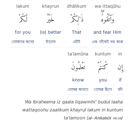
lakum
khayrun
dhālikum
wa-ittaqūhu
وَٱتَّقُوهُۖ
ذَٰلِكُمْ
خَيْرٌ
لَّكُمْ
for you
(is) better
That
and fear Him
তোমাদের জন্যে
উত্তম
এটাই
এবং তাঁকেই ভয় করো
taʿlamūna
kuntum
in
إِن
كُنتُمْ
تَعْلَمُونَ
know
you
if
তোমরা জানতে
তোমরা ছিলে
যদি
Wa Ibraheema iz qaala liqawmihi' budul laaha
wattaqoohu zaalikum khayrul lakum in kuntum
ta'lamoon (
)
al-ʿAnkabūt ২৯:১৬