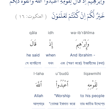
وَاِبْرٰهِيْمَ اِذْ قَالَ لِقَوْمِهِ اعْبُدُوا اللّٰهَ وَاتَّقُوْهُ ۗذٰلِكُمْ
)
١٦
العنكبوت:
(
خَيْرٌ لَّكُمْ اِنْ كُنْتُمْ تَعْلَمُوْنَ
qāla
idh
wa-ib'rāhīma
وَإِبْرَٰهِيمَ
إِذْ
قَالَ
he said
when
And Ibrahim -
সে বলেছিলো
যখন
এবং (স্মরণ করো) ইবরাহীমের (কথা)
l-laha
uʿ'budū
liqawmihi
لِقَوْمِهِ
ٱعْبُدُوا۟
ٱللَّهَ
Allah
"Worship
to his people
আল্লাহ্‌র
"তোমরা ইবাদাত করো
তার জাতির উদ্দেশ্যে