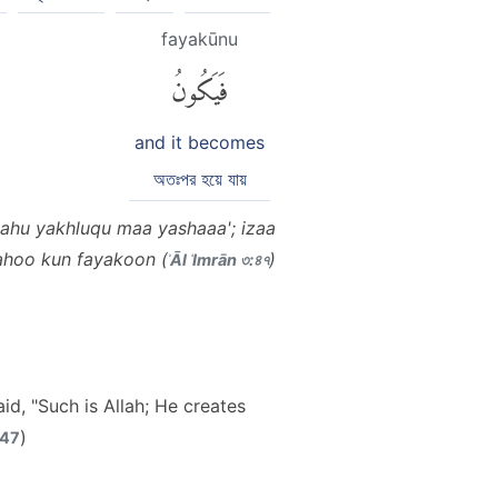
fayakūnu
فَيَكُونُ
and it becomes
অতঃপর হয়ে যায়
ahu yakhluqu maa yashaaa'; izaa
ahoo kun fayakoon (
)
ʾĀl ʿImrān ৩:৪৭
d, "Such is Allah; He creates
)
 47