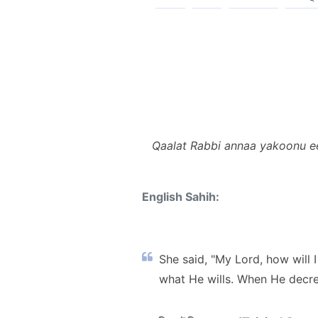
Qaalat Rabbi annaa yakoonu e
English Sahih:
She said, "My Lord, how will 
what He wills. When He decrees