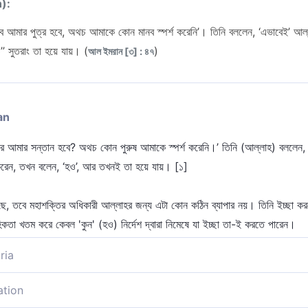
n):
ে আমার পুত্র হবে, অথচ আমাকে কোন মানব স্পর্শ করেনি’। তিনি বললেন, ‘এভাবেই’ আল্ল
’’ সুতরাং তা হয়ে যায়। (
)
আল ইমরান [৩] : ৪৭
an
 আমার সন্তান হবে? অথচ কোন পুরুষ আমাকে স্পর্শ করেনি।’ তিনি (আল্লাহ) বললেন, এ
ির করেন, তখন বলেন, ‘হও’, আর তখনই তা হয়ে যায়। [১]
ছে, তবে মহাশক্তির অধিকারী আল্লাহর জন্য এটা কোন কঠিন ব্যাপার নয়। তিনি ইচ্ছা করল
িকতা খতম করে কেবল 'কুন' (হও) নির্দেশ দ্বারা নিমেষে যা ইচ্ছা তা-ই করতে পারেন।
ria
্পর্শ করেনি, এমতাবস্থায় আমার সন্তান হবে কিভাবে?’ তিনি (আল্লাহ্‌) বললেন, ‘এভাবেই’,
ation
 ফলে তা হয়ে যায় [১]।