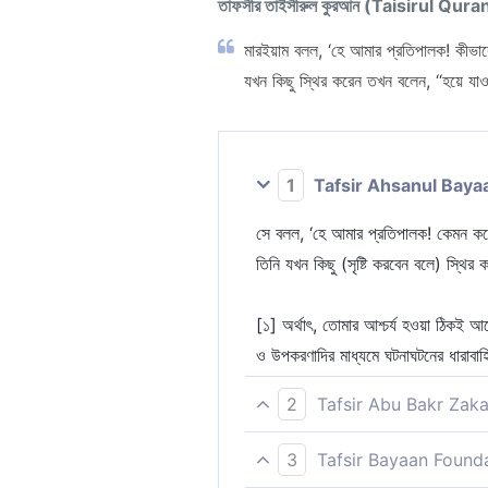
তাফসীর তাইসীরুল কুরআন (Taisirul Qura
মারইয়াম বলল, ‘হে আমার প্রতিপালক! কীভাব
যখন কিছু স্থির করেন তখন বলেন, ‘‘হয়ে যাও
1
Tafsir Ahsanul Baya
সে বলল, ‘হে আমার প্রতিপালক! কেমন করে
তিনি যখন কিছু (সৃষ্টি করবেন বলে) স্থ
[১] অর্থাৎ, তোমার আশ্চর্য হওয়া ঠিকই আ
ও উপকরণাদির মাধ্যমে ঘটনাঘটনের ধারাবাহ
2
Tafsir Abu Bakr Zaka
সে বলল, ‘হে আমার রব! আমাকে কোন পুরুষ স
3
Tafsir Bayaan Found
যখন কিছু স্থির করেন তখন বলেন, ‘হও’,