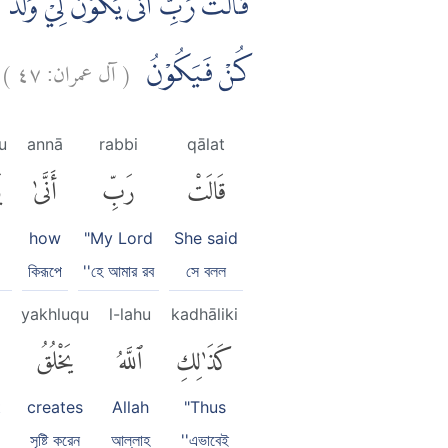
قَالَتْ رَبِّ اَنّٰى يَكُوْنُ لِيْ وَلَدٌ وّ
)
٤٧
آل عمران:
(
كُنْ فَيَكُوْنُ
u
annā
rabbi
qālat
قَالَتْ
رَبِّ
أَنَّىٰ
ي
how
"My Lord
She said
কিরূপে
''হে আমার রব
সে বলল
yakhluqu
l-lahu
kadhāliki
كَذَٰلِكِ
ٱللَّهُ
يَخْلُقُ
t
creates
Allah
"Thus
সৃষ্টি করেন
আল্লাহ
''এভাবেই