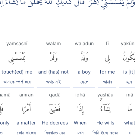
َلَمْ يَمْسَسْنِيْ بَشَرٌ ۗ قَالَ كَذٰلِكِ اللّٰهُ يَخْلُقُ مَا يَشَاۤءُ ۗاِذَ
yamsasnī
walam
waladun
lī
yakūn
َكُونُ
لِى
وَلَدٌ
وَلَمْ
يَمْسَسْنِى
touch(ed) me
and (has) not
a boy
for me
is [it]
আমাকে স্পর্শ করে
অথচ নাই
ছেলে
আমার
হবে
nnamā
amran
qaḍā
idhā
yashāu
mā
مَا
يَشَآءُۚ
إِذَا
قَضَىٰٓ
أَمْرًا
فَإِ
 only
a matter
He decrees
When
He wills
wha
লত
কোন কাজের
সিদ্ধান্ত নেন
যখন
তিনি ইচ্ছে করেন
যা