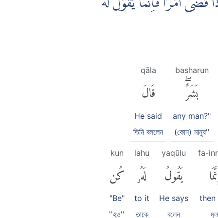
ا قَضٰٓى اَمْرًا فَاِنَّمَا يَقُوْلُ لَهٗ
qāla
basharun
بَشَرٌۖ
قَالَ
He said
any man?"
তিনি বললেন
(কোন) মানুষ''
kun
lahu
yaqūlu
fa-i
نَّمَا
يَقُولُ
لَهُۥ
كُن
"Be"
to it
He says
then
''হও''
তাকে
বলেন
মূ