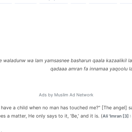
e waladunw wa lam yamsasnee basharun qaala kazaalikil la
qadaaa amran fa innamaa yaqoolu l
Ads by Muslim Ad Network
I have a child when no man has touched me?" [The angel] sai
 a matter, He only says to it, 'Be,' and it is. (
Ali 'Imran [3] :