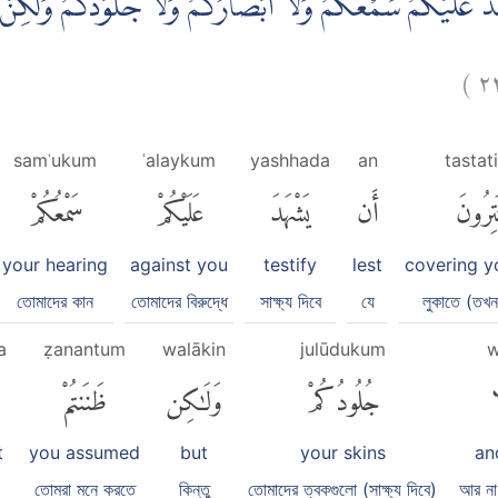
َ عَلَيْكُمْ سَمْعُكُمْ وَلَآ اَبْصَارُكُمْ وَلَا جُلُوْدُكُمْ وَلٰكِنْ ظَ
)
٢
samʿukum
ʿalaykum
yashhada
an
tastat
َتِرُونَ
أَن
يَشْهَدَ
عَلَيْكُمْ
سَمْعُكُمْ
your hearing
against you
testify
lest
covering y
তোমাদের কান
তোমাদের বিরুদ্ধে
সাক্ষ্য দিবে
যে
লুকাতে (তখ
a
ẓanantum
walākin
julūdukum
w
ا
جُلُودُكُمْ
وَلَٰكِن
ظَنَنتُمْ
t
you assumed
but
your skins
an
তোমরা মনে করতে
কিন্তু
তোমাদের ত্বকগুলো (সাক্ষ্য দিবে)
আর না