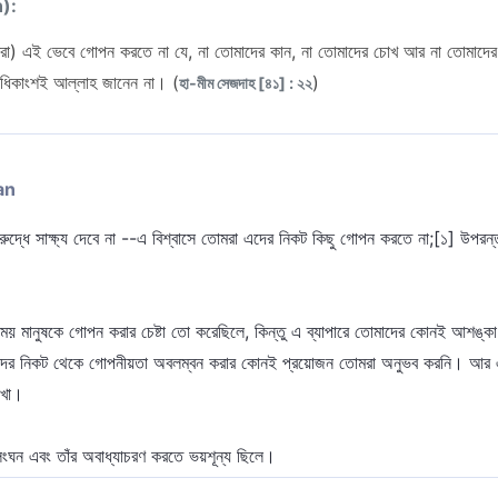
n):
রা) এই ভেবে গোপন করতে না যে, না তোমাদের কান, না তোমাদের চোখ আর না তোমাদের চা
ধিকাংশই আল্লাহ জানেন না। (
)
হা-মীম সেজদাহ [৪১] : ২২
an
ুদ্ধে সাক্ষ্য দেবে না --এ বিশ্বাসে তোমরা এদের নিকট কিছু গোপন করতে না;[১] উপরন
য় মানুষকে গোপন করার চেষ্টা তো করেছিলে, কিন্তু এ ব্যাপারে তোমাদের কোনই আশঙ্কা ছ
তাদের নিকট থেকে গোপনীয়তা অবলম্বন করার কোনই প্রয়োজন তোমরা অনুভব করনি। আর এ
াখা।
ংঘন এবং তাঁর অবাধ্যাচরণ করতে ভয়শূন্য ছিলে।