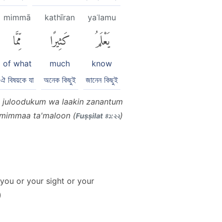
mimmā
kathīran
yaʿlamu
يَعْلَمُ
كَثِيرًا
مِّمَّا
of what
much
know
ঐ বিষয়কে যা
অনেক কিছুই
জানেন কিছুই
a juloodukum wa laakin zanantum
 mimmaa ta'maloon (
)
Fuṣṣilat ৪১:২২
 you or your sight or your
)