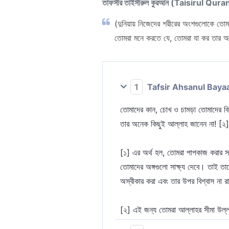
তাফসীর তাইসীরুল কুরআন (Taisirul Qura
(দুনিয়ায় নিজেদের শরীরের অংশগুলোকে তোম
তোমরা মনে করতে যে, তোমরা যা কর তার অ
1
Tafsir Ahsanul Baya
তোমাদের কান, চোখ ও চামড়া তোমাদের বির
তার অনেক কিছুই আল্লাহ জানেন না! [২]
[১] এর অর্থ হল, তোমরা পাপকাজ করার সম
তোমাদের অঙ্গগুলো সাক্ষ্য দেবে। তাই 
অস্বীকার করা এবং তার উপর বিশ্বাস না র
[২] এই জন্য তোমরা আল্লাহর সীমা উল্ল