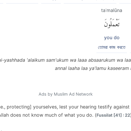
taʿmalūna
تَعْمَلُونَ
you do
তোমরা কাজ করতে
ai-yashhada 'alaikum sam'ukum wa laaa absaarukum wa la
annal laaha laa ya'lamu kaseeram
Ads by Muslim Ad Network
., protecting] yourselves, lest your hearing testify against
Allah does not know much of what you do. (
Fussilat [41] : 22