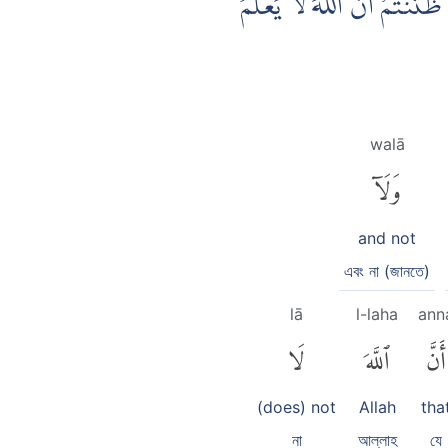
نَنْتُمْ اَنَّ اللّٰهَ لَا يَعْلَمُ
walā
وَلَآ
and not
এবং না (জানতে)
lā
l-laha
ann
أَنَّ
ٱللَّهَ
لَا
(does) not
Allah
tha
না
আল্লাহ
যে