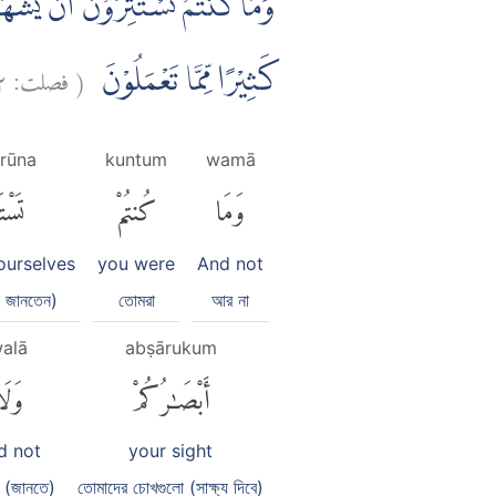
وَمَا كُنْتُمْ تَسْتَتِرُوْنَ اَنْ يَّشْهَد
٢
فصلت:
(
كَثِيْرًا مِّمَّا تَعْمَلُوْنَ
irūna
kuntum
wamā
وَمَا
كُنتُمْ
تَسْت
ourselves
you were
And not
ন জানতেন)
তোমরা
আর না
alā
abṣārukum
أَبْصَٰرُكُمْ
وَلَ
d not
your sight
 (জানতে)
তোমাদের চোখগুলো (সাক্ষ্য দিবে)