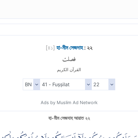
[
৪১
]
হা-মীম সেজদাহ
: ২২
فصلت
القرآن الكريم
Ads by Muslim Ad Network
হা-মীম সেজদাহ আয়াত ২২