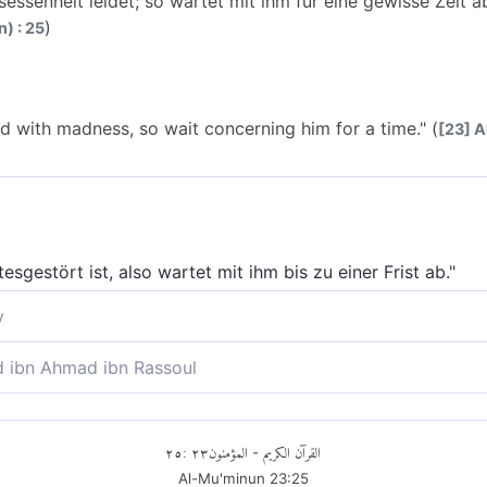
sessenheit leidet; so wartet mit ihm für eine gewisse Zeit ab
)
) : 25
d with madness, so wait concerning him for a time." (
[23] A
tesgestört ist, also wartet mit ihm bis zu einer Frist ab."
y
Besessenheit leidet. So wartet mit ihm eine Weile ab."
ibn Ahmad ibn Rassoul
n Mann, der unter Besessenheit leidet; wartet darum eine Wei
٢٥
:
٢٣
المؤمنون
القرآن الكريم
-
Al-Mu'minun
23
:
25