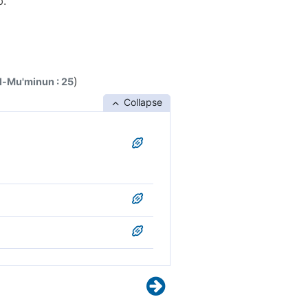
."
)
l-Mu'minun : 25
Collapse
le mit ihm."