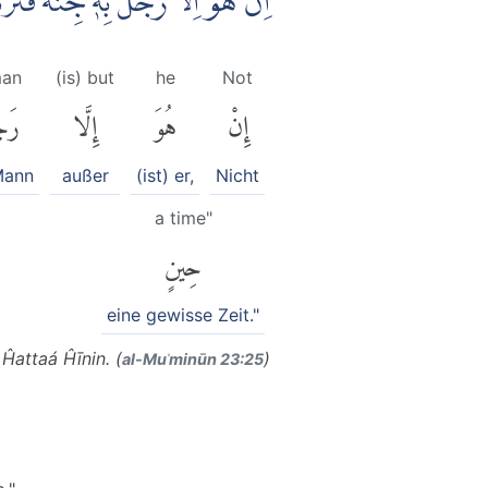
اِنْ هُوَ اِلَّا رَجُلٌۢ بِهٖ جِنَّةٌ فَتَ
man
(is) but
he
Not
إِنْ
هُوَ
إِلَّا
رَج
Mann
außer
(ist) er,
Nicht
a time"
حِينٍ
eine gewisse Zeit."
 Ĥattaá Ĥīnin. (
)
al-Muʾminūn 23:25