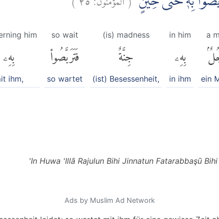
رَبَّصُوْا بِهٖ حَتّٰى حِيْنٍ
erning him
so wait
(is) madness
in him
a 
ُلٌۢ
بِهِۦ
جِنَّةٌ
فَتَرَبَّصُوا۟
بِهِۦ
it ihm,
so wartet
(ist) Besessenheit,
in ihm
ein 
'In Huwa 'Illā Rajulun Bihi Jinnatun Fatarabbaşū Bihi
Ads by Muslim Ad Network