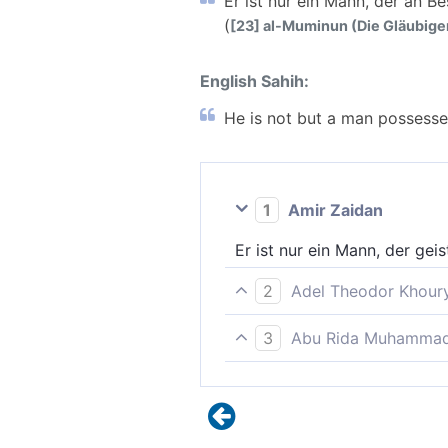
Er ist nur ein Mann, der an Be
(
[23] al-Muminun (Die Gläubigen
English Sahih:
He is not but a man possesse
1
Amir Zaidan
Er ist nur ein Mann, der geis
2
Adel Theodor Khour
Er ist nur ein Mann, der an 
3
Abu Rida Muhammad 
Er ist nichts anderes als ei