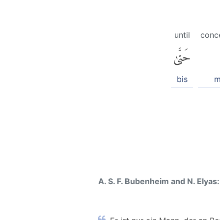
until
conc
حَتَّىٰ
bis
m
A. S. F. Bubenheim and N. Elyas: