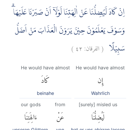
اِنْ كَادَ لَيُضِلُّنَا عَنْ اٰلِهَتِنَا لَوْلَآ اَنْ صَبَرْنَا عَلَيْهَاۗ
وَسَوْفَ يَعْلَمُوْنَ حِيْنَ يَرَوْنَ الْعَذَابَ مَنْ اَضَلُّ
)
٤٢
الفرقان:
(
سَبِيْلًا
He would have almost
He would have almost
إِن
كَادَ
beinahe
Wahrlich
our gods
from
[surely] misled us
لَيُضِلُّنَا
عَنْ
ءَالِهَتِنَا
unseren Göttern,
von
hat er uns abirren lassen