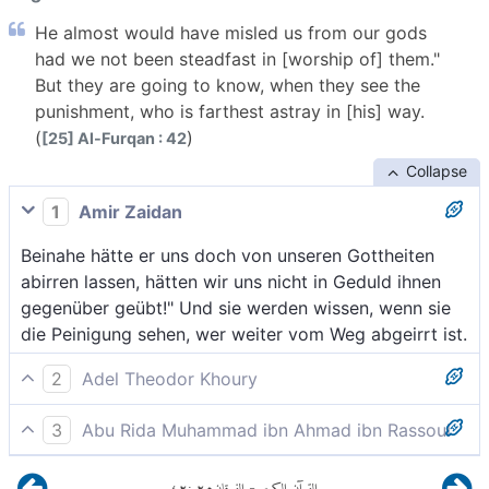
He almost would have misled us from our gods
had we not been steadfast in [worship of] them."
But they are going to know, when they see the
punishment, who is farthest astray in [his] way.
(
)
[25] Al-Furqan : 42
Collapse
1
Amir Zaidan
Beinahe hätte er uns doch von unseren Gottheiten
abirren lassen, hätten wir uns nicht in Geduld ihnen
gegenüber geübt!" Und sie werden wissen, wenn sie
die Peinigung sehen, wer weiter vom Weg abgeirrt ist.
2
Adel Theodor Khoury
Beinahe hätte er uns von unseren Göttern abirren
3
Abu Rida Muhammad ibn Ahmad ibn Rassoul
lassen, wenn wir nicht beharrlich an ihnen
Wahrlich, er hätte uns beinahe irregeführt, hinweg von
festgehalten hätten.» Sie werden, wenn sie die Pein
٤٢
:
٢٥
الفرقان
القرآن الكريم
-