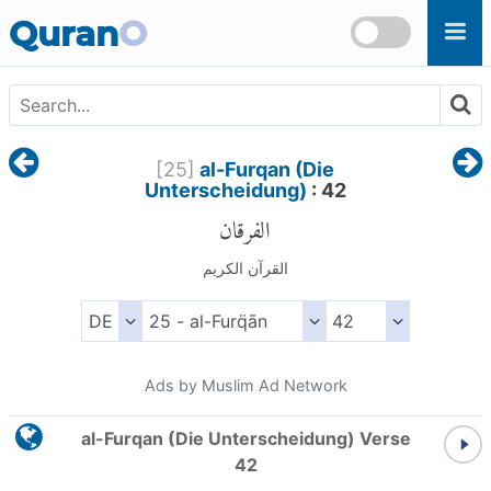
Skip to main content
Quran
O
[
25
]
al-Furqan (Die
Unterscheidung)
: 42
الفرقان
القرآن الكريم
Ads by Muslim Ad Network
al-Furqan (Die Unterscheidung) Verse
42