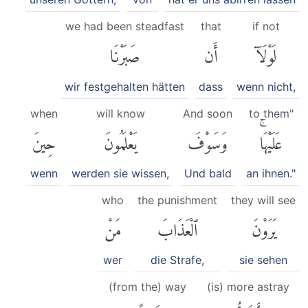
we had been steadfast
that
if not
لَوْلَآ
أَن
صَبَرْنَا
wir festgehalten hätten
dass
wenn nicht,
when
will know
And soon
to them"
عَلَيْهَاۚ
وَسَوْفَ
يَعْلَمُونَ
حِينَ
wenn
werden sie wissen,
Und bald
an ihnen."
who
the punishment
they will see
يَرَوْنَ
ٱلْعَذَابَ
مَنْ
wer
die Strafe,
sie sehen
(from the) way
(is) more astray