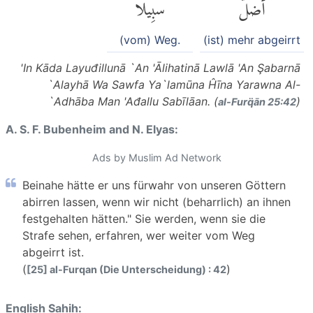
أَضَلُّ
سَبِيلًا
(vom) Weg.
(ist) mehr abgeirrt
'In Kāda Layuđillunā `An 'Ālihatinā Lawlā 'An Şabarnā
`Alayhā Wa Sawfa Ya`lamūna Ĥīna Yarawna Al-
`Adhāba Man 'Ađallu Sabīlāan. (
)
al-Furq̈ān 25:42
A. S. F. Bubenheim and N. Elyas:
Ads by Muslim Ad Network
Beinahe hätte er uns fürwahr von unseren Göttern
abirren lassen, wenn wir nicht (beharrlich) an ihnen
festgehalten hätten." Sie werden, wenn sie die
Strafe sehen, erfahren, wer weiter vom Weg
abgeirrt ist.
(
)
[25] al-Furqan (Die Unterscheidung) : 42
English Sahih: