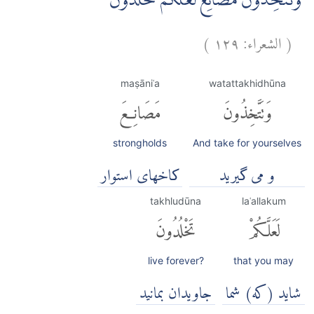
وَتَتَّخِذُوْنَ مَصَانِعَ لَعَلَّكُمْ تَخْلُدُوْنَۚ
(
الشعراء:
١٢٩
)
maṣāniʿa
watattakhidhūna
وَتَتَّخِذُونَ
مَصَانِعَ
strongholds
And take for yourselves
و می گیرید
کاخهای استوار
takhludūna
laʿallakum
لَعَلَّكُمْ
تَخْلُدُونَ
live forever?
that you may
شايد (كه) شما
جاویدان بمانید