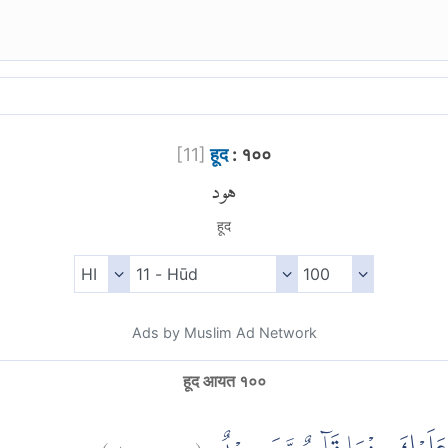
[
11
]
हूद
: १००
هود
हूद
Ads by Muslim Ad Network
हूद आयत १००
)
١٠٠
هود:
(