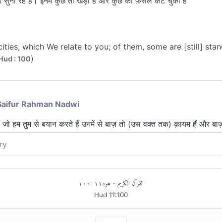
 तुम्हें सुना रहे है। इनमें कुछ तो खड़ी है और कुछ की फ़सल कट चुकी है
cities, which We relate to you; of them, some are [still] st
)
 Hud : 100
Saifur Rahman Nadwi
 हैं जो हम तुम से बयान करते हैं उनमें से बाज़ तो (उस वक्त तक) क़ायम हैं और
ry
ं, जिनका वर्णन हम आपसे कर रहे हैं। उनमें से कुछ निर्जन खड़ी और कुछ उजड़ चुक
١٠٠
:
١١
هود
القرآن الكريم
-
Hud
11
:
100