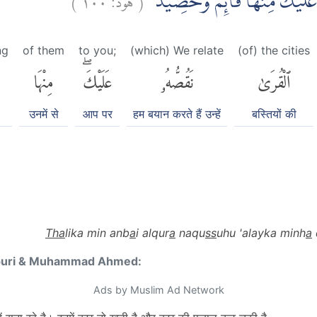
ٗ عَلَيْكَ مِنْهَا قَاۤىِٕمٌ وَّحَصِيْدٌ
ng
of them
to you;
(which) We relate
(of) the cities
ٱلْقُرَىٰ
نَقُصُّهُۥ
عَلَيْكَۖ
مِنْهَا
उनमें से
आप पर
हम बयान करते हैं उन्हें
बस्तियों की
Tha
lika min anb
a
i alqur
a
naqu
ss
uhu 'alayka minh
a
puri & Muhammad Ahmed:
Ads by Muslim Ad Network