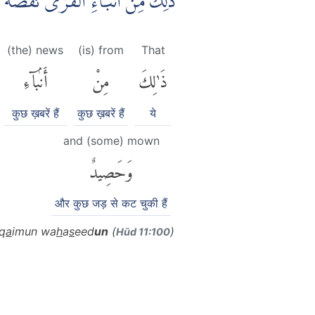
ذٰلِكَ مِنْ اَنْۢبَاۤءِ الْقُرٰى نَقُصُّه
(the) news
(is) from
That
ذَٰلِكَ
مِنْ
أَنۢبَآءِ
कुछ ख़बरें हैं
कुछ ख़बरें हैं
ये
and (some) mown
وَحَصِيدٌ
और कुछ जड़ से कट चुकी हैं
q
a
imun wa
h
a
s
eed
un
(
)
Hūd 11:100