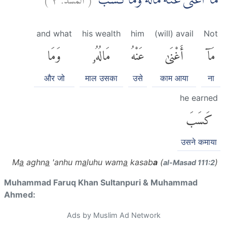
مَآ اَغْنٰى عَنْهُ مَالُهٗ وَمَا كَسَبَۗ
and what
his wealth
him
(will) avail
Not
مَآ
أَغْنَىٰ
عَنْهُ
مَالُهُۥ
وَمَا
और जो
माल उसका
उसे
काम आया
ना
he earned
كَسَبَ
उसने कमाया
M
a
aghn
a
'anhu m
a
luhu wam
a
kasab
a
(
)
al-Masad 111:2
Muhammad Faruq Khan Sultanpuri & Muhammad
Ahmed:
Ads by Muslim Ad Network