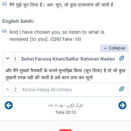
मैंने तुझे चुन लिया है। अतः सुन, जो कुछ प्रकाशना की जाती है
English Sahih:
And I have chosen you, so listen to what is
revealed [to you]. (
)
[20] Taha : 13
Collapse
1
Suhel Farooq Khan/Saifur Rahman Nadwi
और मैंने तुमको पैग़म्बरी के वास्ते मुन्तख़िब किया (चुन लिया) है तो जो कुछ
तुम्हारी तरफ़ वही की जाती है उसे कान लगा कर सुनो
2
Azizul-Haqq Al-Umary
और मैंने तुझे चुन[1] लिया है। अतः ध्यान से सुन, जो वह़्यी की जा रही
١٣
:
٢٠
طه
القرآن الكريم
-
है।
Taha
20
:
13