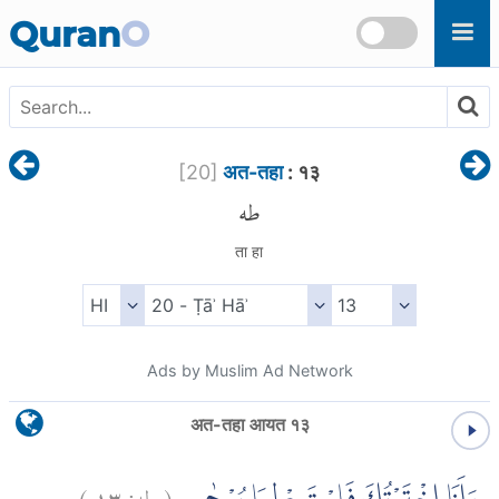
Skip to main content
Quran
O
[
20
]
अत-तहा
: १३
طه
ता हा
Ads by Muslim Ad Network
अत-तहा आयत १३
)
١٣
طه:
(