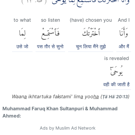
وَاَنَا اخْتَرْتُكَ فَاسْتَمِعْ لِمَا يُوْحٰى
to what
so listen
(have) chosen you
And I
وَأَنَا
ٱخْتَرْتُكَ
فَٱسْتَمِعْ
لِمَا
उसे जो
पस ग़ौर से सुनो
चुन लिया मैंने तुझे
और मैं
is revealed
يُوحَىٰٓ
वही की जाती है
Waan
a
ikhtartuka fa
i
stami' lim
a
yoo
ha
(
)
Ṭāʾ Hāʾ 20:13
Muhammad Faruq Khan Sultanpuri & Muhammad
Ahmed:
Ads by Muslim Ad Network