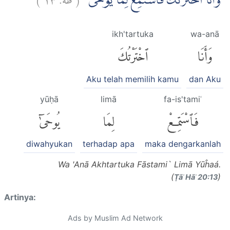
وَاَنَا اخْتَرْتُكَ فَاسْتَمِعْ لِمَا يُوْحٰى
ikh'tartuka
wa-anā
وَأَنَا
ٱخْتَرْتُكَ
Aku telah memilih kamu
dan Aku
yūḥā
limā
fa-is'tamiʿ
فَٱسْتَمِعْ
لِمَا
يُوحَىٰٓ
diwahyukan
terhadap apa
maka dengarkanlah
Wa 'Anā Akhtartuka Fāstami` Limā Yūĥaá.
(
)
Ṭāʾ Hāʾ 20:13
Artinya:
Ads by Muslim Ad Network