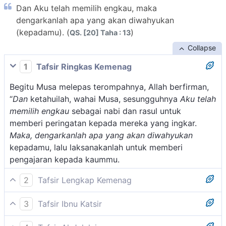
Dan Aku telah memilih engkau, maka
dengarkanlah apa yang akan diwahyukan
(kepadamu). (
)
QS. [20] Taha : 13
Collapse
1
Tafsir Ringkas Kemenag
Begitu Musa melepas terompahnya, Allah berfirman,
“
Dan
ketahuilah, wahai Musa, sesungguhnya
Aku telah
memilih engkau
sebagai nabi dan rasul untuk
memberi peringatan kepada mereka yang ingkar.
Maka, dengarkanlah apa yang akan diwahyukan
kepadamu, lalu laksanakanlah untuk memberi
pengajaran kepada kaummu.
2
Tafsir Lengkap Kemenag
Pada ayat ini Allah menjelaskan bahwa Dia telah
3
Tafsir Ibnu Katsir
memilih dan menetapkan Musa a.s. menjadi nabi dan
Firman Allah Swt.:
rasul lalu ia diminta untuk mendengarkan wahyu yang