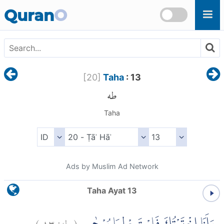
Skip to main content
Quran
O
[
20
]
Taha
: 13
طه
Taha
Ads by Muslim Ad Network
Taha Ayat 13
)
١٣
طه:
(