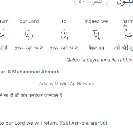
 مُنْقَلِبُوْنَ
eturn
our Lord
to
Indeed we
har
ضَيْرَۖ
إِنَّآ
إِلَىٰ
رَبِّنَا
مُنق
े हैं
तरफ़ अपने रब के
तरफ़ अपने रब के
बेशक हम
नहीं कोई नु
Q
a
loo l
a
d
ayra inn
a
il
a
rabbin
puri & Muhammad Ahmed:
Ads by Muslim Ad Network
अपने रब ही की ओर पलटकर जानेवाले है
o our Lord we will return. (
)
[26] Ash-Shu'ara : 50