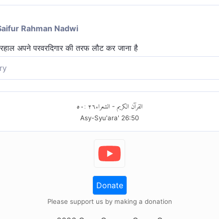
Saifur Rahman Nadwi
हरहाल अपने परवरदिगार की तरफ लौट कर जाना है
ry
पने पालनहार हीकी ओर फिरकर जाने वाले हैं।
٥٠
:
٢٦
الشعراء
القرآن الكريم
-
Asy-Syu'ara'
26
:
50
Donate
Please support us by making a donation