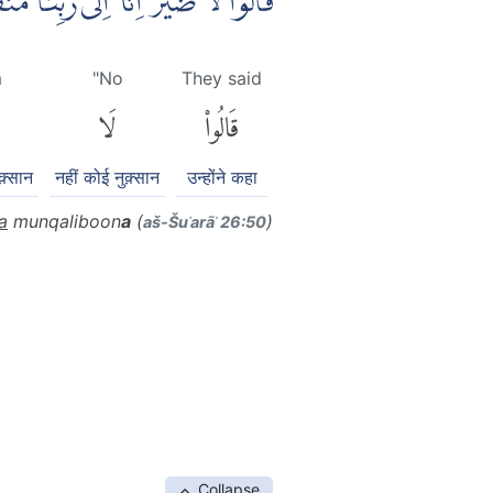
قَالُوْا لَا ضَيْرَ ۖاِنَّآ اِلٰى رَبِّنَا ۚ
m
"No
They said
قَالُوا۟
لَا
क़्सान
नहीं कोई नुक़्सान
उन्होंने कहा
a
munqaliboon
a
(
)
aš-Šuʿarāʾ 26:50
Collapse