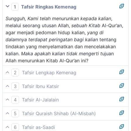
1
Tafsir Ringkas Kemenag
Sungguh, Kami telah menurunkan kepada kalian
,
melalui seorang utusan Allah,
sebuah Kitab
Al-Qur’an,
agar menjadi pedoman hidup kalian,
yang di
dalamnya terdapat peringatan bagi kalian
tentang
tindakan yang menyelamatkan dan mencelakakan
kalian.
Maka apakah kalian tidak mengerti t
ujuan
Allah menurunkan Kitab Al-Qur’an ini?
2
Tafsir Lengkap Kemenag
Dalam ayat ini Allah mengarahkan firman-Nya kepada
3
Tafsir Ibnu Katsir
seluruh umat manusia, bahwa Dia telah menurunkan
Allah Swt. mengingatkan kemuliaan Al-Qur'an seraya
kitab Al-Qur'an ini, yang berisi ajaran dan nilai-nilai
4
Tafsir Al-Jalalain
menganjurkan kepada mereka untuk mengetahui
yang membahwa kepada kemuliaan mereka baik di
(Sesungguhnya telah Kami turunkan kepada kalian)
kedudukannya. Untuk itu Allah Swt. berfirman:
dunia maupun di akhirat kelak. Sebab itu
5
Tafsir Quraish Shihab (Al-Misbah)
hai orang-orang Quraisy (sebuah Kitab yang di
selayaknyalah mereka memahami isinya serta
Kami sungguh telah menurunkan sebuah kitab suci
dalamnya disebutkan diri kalian) disebabkan ia
Sesungguhnya telah Kami turunkan kepada kamu
mengamalkan dengan cara yang sebaik-baiknya.
6
Tafsir as-Saadi