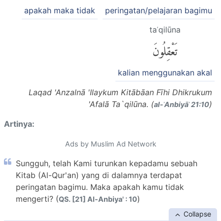
apakah maka tidak
peringatan/pelajaran bagimu
taʿqilūna
تَعْقِلُونَ
kalian menggunakan akal
Laqad 'Anzalnā 'Ilaykum Kitābāan Fīhi Dhikrukum
'Afalā Ta`qilūna. (
)
al-ʾAnbiyāʾ 21:10
Artinya:
Ads by Muslim Ad Network
Sungguh, telah Kami turunkan kepadamu sebuah
Kitab (Al-Qur'an) yang di dalamnya terdapat
peringatan bagimu. Maka apakah kamu tidak
mengerti? (
)
QS. [21] Al-Anbiya' : 10
Collapse