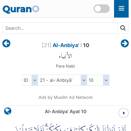
Skip to main content
Quran
O
[
21
]
Al-Anbiya'
: 10
الأنبياء
Para Nabi
Ads by Muslim Ad Network
Al-Anbiya' Ayat 10