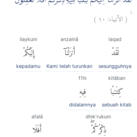
لَقَدْ اَنْزَلْنَآ اِلَيْكُمْ كِتٰبًا فِيْهِ ذِكْرُكُمْۗ اَفَلَا تَعْقِلُوْنَ
)
١٠
الأنبياء:
(
ࣖ
ilaykum
anzalnā
laqad
لَقَدْ
أَنزَلْنَآ
إِلَيْكُمْ
kepadamu
Kami telah turunkan
sesungguhnya
fīhi
kitāban
كِتَٰبًا
فِيهِ
didalamnya
sebuah kitab
afalā
dhik'rukum
ذِكْرُكُمْۖ
أَفَلَا