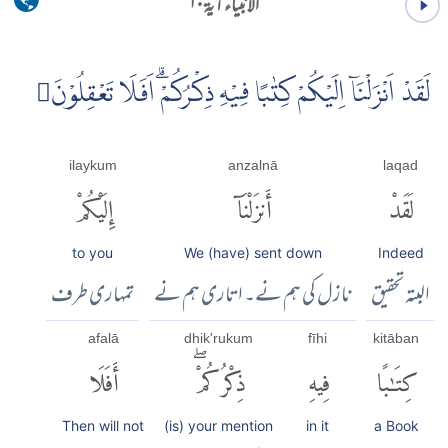
الانبیاء آية ۱۰
لَقَدْ اَنْزَلْنَاۤ اِلَيْكُمْ كِتٰبًا فِيْهِ ذِكْرُكُمْۗ اَفَلَا تَعْقِلُوْنَ
ilaykum
anzalnā
laqad
لَقَدْ
أَنزَلْنَآ
إِلَيْكُمْ
to you
We (have) sent down
Indeed
البتہ تحقیق
نازل کی ہم نے۔ اتاری ہم نے
تمہاری طرف
afalā
dhik'rukum
fīhi
kitāban
كِتَٰبًا
فِيهِ
ذِكْرُكُمْۖ
أَفَلَا
Then will not
(is) your mention
in it
a Book