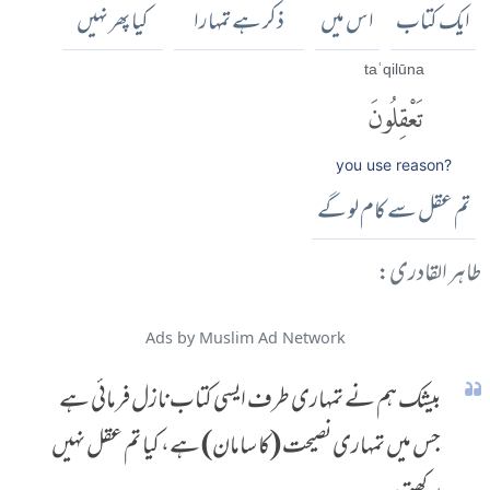
ایک کتاب
اس میں
ذکر ہے تمہارا
کیا پھر نہیں
taʿqilūna
تَعْقِلُونَ
you use reason?
تم عقل سے کام لو گے
طاہر القادری:
Ads by Muslim Ad Network
بیشک ہم نے تمہاری طرف ایسی کتاب نازل فرمائی ہے
جس میں تمہاری نصیحت (کا سامان) ہے، کیا تم عقل نہیں