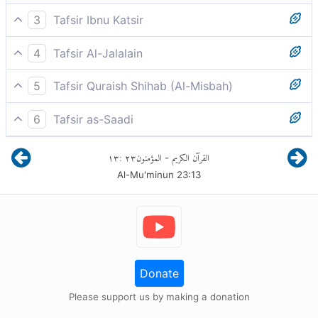
Kemudian Kami (Allah) tempatkan saripati air mani itu
3
Tafsir Ibnu Katsir
dalam tulang rusuk sang suami yang dalam
Firman Allah Swt.:
persetubuhan dengan istrinya ditumpahkan ke dalam
4
Tafsir Al-Jalalain
rahimnya, suatu tempat penyimpanan yang kukuh
(Kemudian Kami jadikan ia) manusia atau keturunan
Kemudian Kami jadikan saripati itu air mani.
bagi janin sampai saat kelahirannya.
5
Tafsir Quraish Shihab (Al-Misbah)
Adam (dari nuthfah) yakni air mani (yang berada
Kemudian Kami menciptakan keturunannya. Dari
dalam tempat yang kokoh) yaitu rahim.
Damir yang terdapat di dalam ayat ini kembali
6
Tafsir as-Saadi
tanah itu, Kami menciptakan sperma--sebuah zat cair
kepada jenis manusia, sama halnya dengan apa yang
Please check ayah 23:16 for complete tafsir.
yang mengandung segala unsur kehidupan--yang
terdapat di dalam ayat lain melalui firman-Nya:
١٣
:
٢٣
المؤمنون
القرآن الكريم
-
bertempat pada rahim, sebuah tempat yang kokoh
Al-Mu'minun
23
:
13
dan dapat melindungi.
dan Yang memulai penciptaan manusia dari tanah.
Kemudian Dia menjadikan keturunannya dari saripati
air yang hina (air mani). (As Sajdah:7-8)
Yakni air mani yang lemah. Sama dengan yang
djsebutkan oleh firman-Nya:
Donate
Please support us by making a donation
Bukankah Kami menciptakan kalian dari air yang hina,