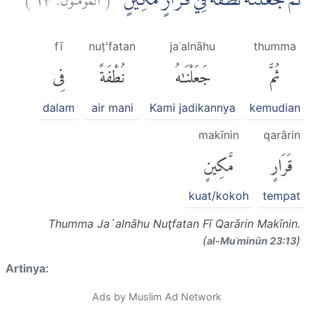
ثُمَّ جَعَلْنٰهُ نُطْفَةً فِيْ قَرَارٍ مَّكِيْنٍ ۖ
fī
nuṭ'fatan
jaʿalnāhu
thumma
فِى
نُطْفَةً
جَعَلْنَٰهُ
ثُمَّ
dalam
air mani
Kami jadikannya
kemudian
makīnin
qarārin
مَّكِينٍ
قَرَارٍ
kuat/kokoh
tempat
Thumma Ja`alnāhu Nuţfatan Fī Qarārin Makīnin.
(
)
al-Muʾminūn 23:13
Artinya:
Ads by Muslim Ad Network