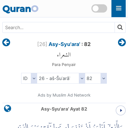
Skip to main content
Quran
O
[
26
]
Asy-Syu'ara'
: 82
الشعراء
Para Penyair
Ads by Muslim Ad Network
Asy-Syu'ara' Ayat 82