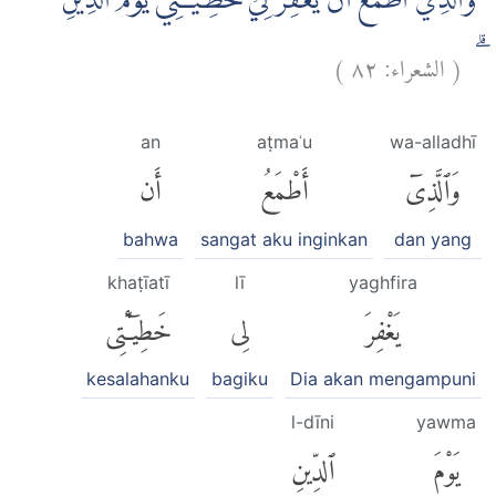
وَالَّذِيْٓ اَطْمَعُ اَنْ يَّغْفِرَ لِيْ خَطِيْۤـَٔتِيْ يَوْمَ الدِّيْنِ
)
٨٢
الشعراء:
(
ۗ
an
aṭmaʿu
wa-alladhī
وَٱلَّذِىٓ
أَطْمَعُ
أَن
bahwa
sangat aku inginkan
dan yang
khaṭīatī
lī
yaghfira
يَغْفِرَ
لِى
خَطِيٓـَٔتِى
kesalahanku
bagiku
Dia akan mengampuni
l-dīni
yawma
يَوْمَ
ٱلدِّينِ