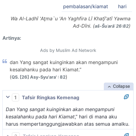
pembalasan/kiamat
hari
Wa Al-Ladhī 'Aţma`u 'An Yaghfira Lī Khaţī'atī Yawma
Ad-Dīni. (
)
aš-Šuʿarāʾ 26:82
Artinya:
Ads by Muslim Ad Network
dan Yang sangat kuinginkan akan mengampuni
kesalahanku pada hari Kiamat.”
(
)
QS. [26] Asy-Syu'ara' : 82
Collapse
1
Tafsir Ringkas Kemenag
Dan Yang sangat kuinginkan akan mengampuni
kesalahanku pada hari Kiamat
,” hari di mana aku
harus mempertanggungjawabkan atas semua amalku.