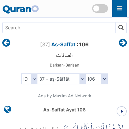
Skip to main content
Quran
O
[
37
]
As-Saffat
: 106
الصافات
Barisan-Barisan
Ads by Muslim Ad Network
As-Saffat Ayat 106
)
١٠٦
الصافات:
(