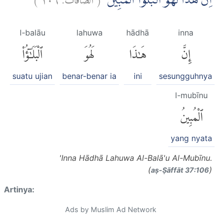
اِنَّ هٰذَا لَهُوَ الْبَلٰۤؤُا الْمُبِيْنُ
l-balāu
lahuwa
hādhā
inna
إِنَّ
هَٰذَا
لَهُوَ
ٱلْبَلَٰٓؤُا۟
suatu ujian
benar-benar ia
ini
sesungguhnya
l-mubīnu
ٱلْمُبِينُ
yang nyata
'Inna Hādhā Lahuwa Al-Balā'u Al-Mubīnu.
(
)
aṣ-Ṣāffāt 37:106
Artinya:
Ads by Muslim Ad Network