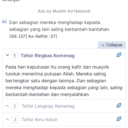
Ads by Muslim Ad Network
Dan sebagian mereka menghadap kepada
sebagian yang lain saling berbantah-bantahan.
(
)
QS. [37] As-Saffat : 27
Collapse
1
Tafsir Ringkas Kemenag
Pada hari keputusan itu orang kafir dan musyrik
tunduk menerima putusan Allah. Mereka saling
bertengkar satu dengan lainnya.
Dan sebagian
mereka menghadap kepada sebagian yang lain, saling
berbantah-bantahan
dan menyalahkan.
2
Tafsir Lengkap Kemenag
Pada hari Kiamat terjadi perdebatan antara pemimpin
3
Tafsir Ibnu Katsir
dengan pengikut-pengikutnya. Para pengikut itu