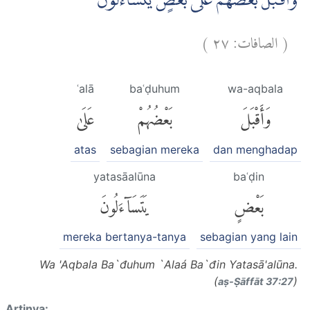
وَاَقْبَلَ بَعْضُهُمْ عَلٰى بَعْضٍ يَّتَسَاۤءَلُوْنَ
)
٢٧
الصافات:
(
ʿalā
baʿḍuhum
wa-aqbala
وَأَقْبَلَ
بَعْضُهُمْ
عَلَىٰ
atas
sebagian mereka
dan menghadap
yatasāalūna
baʿḍin
بَعْضٍ
يَتَسَآءَلُونَ
mereka bertanya-tanya
sebagian yang lain
Wa 'Aqbala Ba`đuhum `Alaá Ba`đin Yatasā'alūna.
(
)
aṣ-Ṣāffāt 37:27
Artinya: