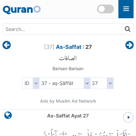
Skip to main content
Quran
O
[
37
]
As-Saffat
: 27
الصافات
Barisan-Barisan
Ads by Muslim Ad Network
As-Saffat Ayat 27