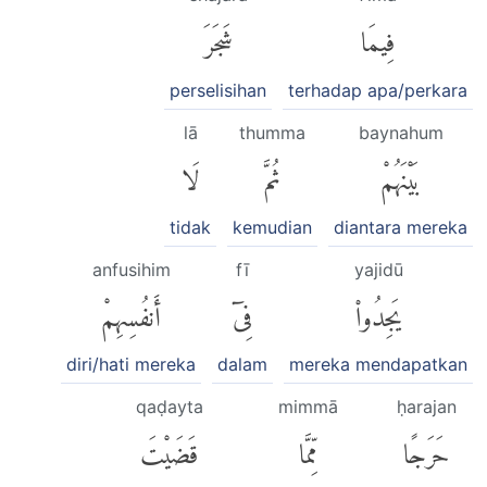
فِيمَا
شَجَرَ
perselisihan
terhadap apa/perkara
lā
thumma
baynahum
بَيْنَهُمْ
ثُمَّ
لَا
tidak
kemudian
diantara mereka
anfusihim
fī
yajidū
يَجِدُوا۟
فِىٓ
أَنفُسِهِمْ
diri/hati mereka
dalam
mereka mendapatkan
qaḍayta
mimmā
ḥarajan
حَرَجًا
مِّمَّا
قَضَيْتَ