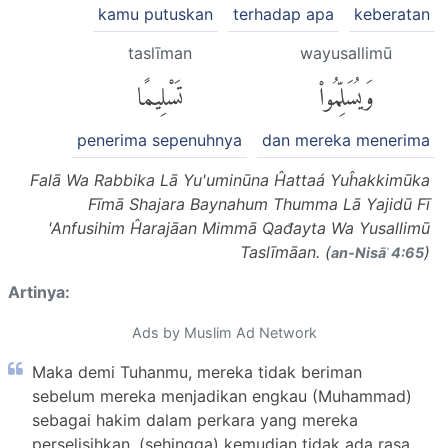
kamu putuskan
terhadap apa
keberatan
taslīman
wayusallimū
وَيُسَلِّمُوا۟
تَسْلِيمًا
penerima sepenuhnya
dan mereka menerima
Falā Wa Rabbika Lā Yu'uminūna Ĥattaá Yuĥakkimūka
Fīmā Shajara Baynahum Thumma Lā Yajidū Fī
'Anfusihim Ĥarajāan Mimmā Qađayta Wa Yusallimū
Taslīmāan. (
)
an-Nisāʾ 4:65
Artinya:
Ads by Muslim Ad Network
Maka demi Tuhanmu, mereka tidak beriman
sebelum mereka menjadikan engkau (Muhammad)
sebagai hakim dalam perkara yang mereka
perselisihkan, (sehingga) kemudian tidak ada rasa