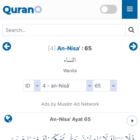
Skip to main content
Quran
O
[
4
]
An-Nisa'
: 65
النساء
Wanita
Ads by Muslim Ad Network
An-Nisa' Ayat 65