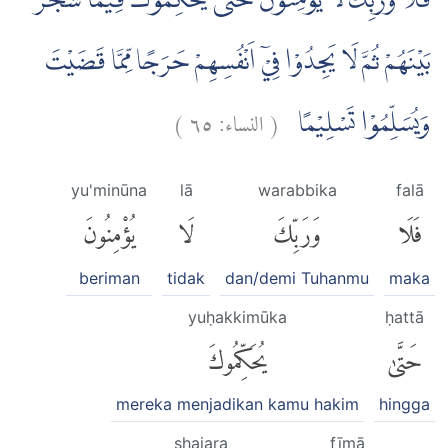
فَلَا وَرَبِّكَ لَا يُؤْمِنُوْنَ حَتّٰى يُحَكِّمُوْكَ فِيْمَا شَجَرَ
بَيْنَهُمْ ثُمَّ لَا يَجِدُوْا فِيْٓ اَنْفُسِهِمْ حَرَجًا مِّمَّا قَضَيْتَ
)
٦٥
النساء:
(
وَيُسَلِّمُوْا تَسْلِيْمًا
yu'minūna
lā
warabbika
falā
فَلَا
وَرَبِّكَ
لَا
يُؤْمِنُونَ
beriman
tidak
dan/demi Tuhanmu
maka
yuḥakkimūka
ḥattā
حَتَّىٰ
يُحَكِّمُوكَ
mereka menjadikan kamu hakim
hingga
shajara
fīmā