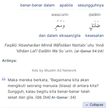
benar-benar dalam
apabila
sesungguhnya
wasuʿurin
ḍalālin
ضَلَٰلٍ
وَسُعُرٍ
dan dalam siksaan/gila
kesesatan
Faqālū 'Abasharāan Minnā Wāĥidāan Nattabi`uhu 'Innā
'Idhāan Lafī Đalālin Wa Su`urin. (
)
al-Q̈amar 54:24
Artinya:
Ads by Muslim Ad Network
Maka mereka berkata, “Bagaimana kita akan
mengikuti seorang manusia (biasa) di antara kita?
Sungguh, kalau begitu kita benar-benar telah
sesat dan gila. (
)
QS. [54] Al-Qamar : 24
Collapse