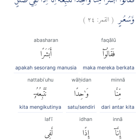
فَقَالُوْٓا اَبَشَرًا مِّنَّا وَاحِدًا نَّتَّبِعُهٗٓ ۙاِنَّآ اِذًا لَّفِيْ ضَلٰلٍ
)
٢٤
القمر:
(
وَّسُعُرٍ
abasharan
faqālū
فَقَالُوٓا۟
أَبَشَرًا
apakah sesorang manusia
maka mereka berkata
nattabiʿuhu
wāḥidan
minnā
مِّنَّا
وَٰحِدًا
نَّتَّبِعُهُۥٓ
kita mengikutinya
satu/sendiri
dari antar kita
lafī
idhan
innā
إِنَّآ
إِذًا
لَّفِى