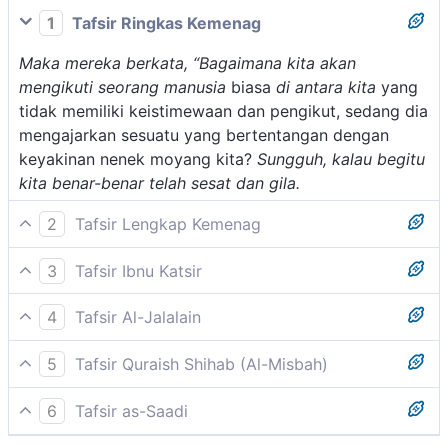
1
Tafsir Ringkas Kemenag
Maka mereka berkata, “Bagaimana kita akan
mengikuti seorang manusia
biasa
di antara kita
yang
tidak memiliki keistimewaan dan pengikut, sedang dia
mengajarkan sesuatu yang bertentangan dengan
keyakinan nenek moyang kita?
Sungguh, kalau begitu
kita benar-benar telah sesat dan gila.
2
Tafsir Lengkap Kemenag
Mereka memandang Nabi Saleh dusta, karena dalam
3
Tafsir Ibnu Katsir
pandangan mereka, tidak mungkin ajaran baru yang
Bagian ini menceritakan tentang kaum Samud, bahwa
diajarkan satu orang lebih benar dari ajaran yang
4
Tafsir Al-Jalalain
mereka mendustakan rasul-Nya, yaitu Nabi Saleh.
telah diikuti oleh semua orang dan telah diterima
(Maka mereka berkata, "Apakah kepada manusia)
semenjak nenek moyang mereka. Mereka
5
Tafsir Quraish Shihab (Al-Misbah)
lafal Basyaran dinashabkan karena Isytighal (yakni
Maka mereka berkata, "Bagaimana kita akan
memandang bahwa mengikuti satu orang yang
Mereka berkata, "Apakah seorang manusia biasa di
seseorang di antara kami) kedua lafal ini menjadi sifat
mengikuti saja seorang manusia (biasa) di antara
membawa ajaran yang lain dari ajaran yang mereka
6
Tafsir as-Saadi
antara kita yang harus kita ikuti? Kalau kita
bagi lafal Basyaran (kami harus mengikutinya)
kita? Sesungguhnya kalau kita begitu benar-benar
terima sejak nenek moyang akan membuat sesat dan