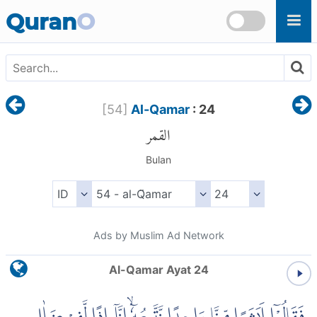
Skip to main content
Quran
O
[
54
]
Al-Qamar
: 24
القمر
Bulan
Ads by Muslim Ad Network
Al-Qamar Ayat 24