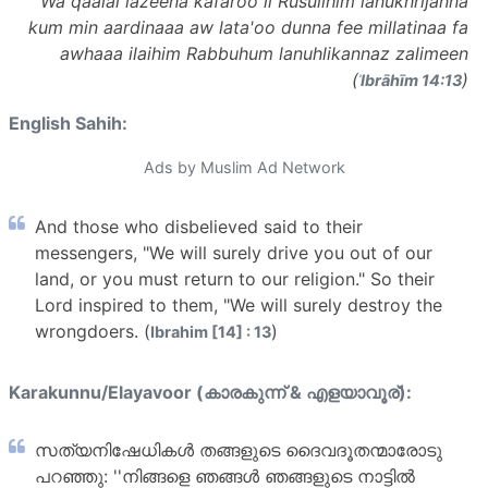
Wa qaalal lazeena kafaroo li Rusulihim lanukhrijanna
kum min aardinaaa aw lata'oo dunna fee millatinaa fa
awhaaa ilaihim Rabbuhum lanuhlikannaz zalimeen
(
)
ʾIbrāhīm 14:13
English Sahih:
Ads by Muslim Ad Network
And those who disbelieved said to their
messengers, "We will surely drive you out of our
land, or you must return to our religion." So their
Lord inspired to them, "We will surely destroy the
wrongdoers. (
)
Ibrahim [14] : 13
Karakunnu/Elayavoor (കാരകുന്ന് & എളയാവൂര്):
സത്യനിഷേധികള്‍ തങ്ങളുടെ ദൈവദൂതന്മാരോടു
പറഞ്ഞു: ''നിങ്ങളെ ഞങ്ങള്‍ ഞങ്ങളുടെ നാട്ടില്‍