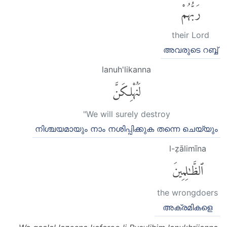
رَبُّهُمْ
their Lord
അവരുടെ റബ്ബ്
lanuh'likanna
لَنُهْلِكَنَّ
"We will surely destroy
നിശ്ചയമായും നാം നശിപ്പിക്കുക തന്നെ ചെയ്യും
l-ẓālimīna
ٱلظَّٰلِمِينَ
the wrongdoers
അക്രമികളെ