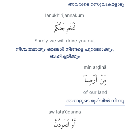
അവരുടെ റസൂലുകളോടു
lanukh'rijannakum
لَنُخْرِجَنَّكُم
Surely we will drive you out
നിശ്ചയമായും ഞങ്ങള്‍ നിങ്ങളെ പുറത്താക്കും,
ബഹിഷ്കരിക്കും
min arḍinā
مِّنْ أَرْضِنَآ
of our land
ഞങ്ങളുടെ ഭൂമിയില്‍ നിന്നു
aw lataʿūdunna
أَوْ لَتَعُودُنَّ