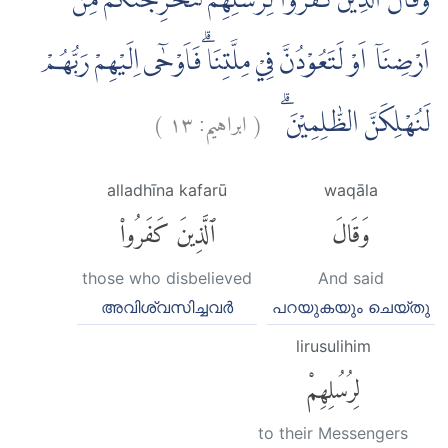
وَقَالَ الَّذِيْنَ كَفَرُوْا لِرُسُلِهِمْ لَنُخْرِجَنَّكُمْ مِّنْ
اَرْضِنَآ اَوْ لَتَعُوْدُنَّ فِيْ مِلَّتِنَاۗ فَاَوْحٰٓى اِلَيْهِمْ رَبُّهُمْ
)
١٣
ابراهيم:
(
لَنُهْلِكَنَّ الظّٰلِمِيْنَ ۗ
alladhīna kafarū
waqāla
وَقَالَ
ٱلَّذِينَ كَفَرُوا۟
those who disbelieved
And said
അവിശ്വസിച്ചവര്‍
പറയുകയും ചെയ്തു
lirusulihim
لِرُسُلِهِمْ
to their Messengers