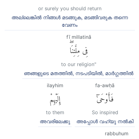
or surely you should return
അല്ലെങ്കില്‍ നിങ്ങള്‍ മടങ്ങുക, മടങ്ങിവരുക തന്നെ
വേണം
fī millatinā
فِى مِلَّتِنَاۖ
to our religion"
ഞങ്ങളുടെ മതത്തില്‍, നടപടിയില്‍, മാര്‍ഗ്ഗത്തില്‍
ilayhim
fa-awḥā
فَأَوْحَىٰٓ
إِلَيْهِمْ
to them
So inspired
അവരിലേക്കു
അപ്പോള്‍ വഹ്യു നല്‍കി
rabbuhum