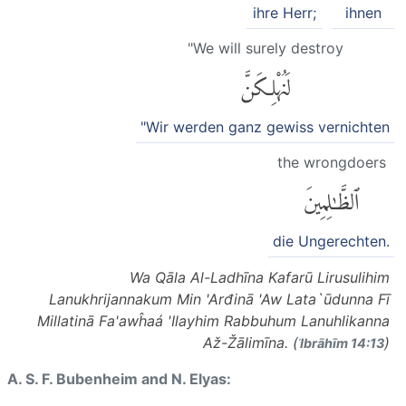
ihre Herr;
ihnen
"We will surely destroy
لَنُهْلِكَنَّ
"Wir werden ganz gewiss vernichten
the wrongdoers
ٱلظَّٰلِمِينَ
die Ungerechten.
Wa Qāla Al-Ladhīna Kafarū Lirusulihim
Lanukhrijannakum Min 'Arđinā 'Aw Lata`ūdunna Fī
Millatinā Fa'awĥaá 'Ilayhim Rabbuhum Lanuhlikanna
Až-Žālimīna. (
)
ʾIbrāhīm 14:13
A. S. F. Bubenheim and N. Elyas: