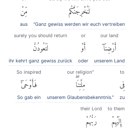
لَنُخْرِجَنَّكُم
مِّنْ
aus
"Ganz gewiss werden wir euch vertreiben
surely you should return
or
our land
أَرْضِنَآ
أَوْ
لَتَعُودُنَّ
ihr kehrt ganz gewiss zurück
oder
unserem Land
So inspired
our religion"
to
فِى
مِلَّتِنَاۖ
فَأَوْحَىٰٓ
So gab ein
unserem Glaubensbekenntnis."
zu
their Lord
to them
إِلَيْهِمْ
رَبُّهُمْ