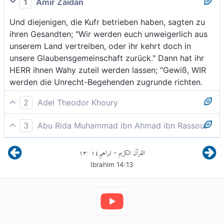
1
Amir Zaidan
Und diejenigen, die Kufr betrieben haben, sagten zu
ihren Gesandten; "Wir werden euch unweigerlich aus
unserem Land vertreiben, oder ihr kehrt doch in
unsere Glaubensgemeinschaft zurück." Dann hat ihr
HERR ihnen Wahy zuteil werden lassen; "Gewiß, WIR
werden die Unrecht-Begehenden zugrunde richten.
2
Adel Theodor Khoury
Diejenigen, die ungläubig waren, sagten zu ihren
3
Abu Rida Muhammad ibn Ahmad ibn Rassoul
Gesandten; «Wir werden euch bestimmt aus unserem
Und jene, die ungläubig waren, sagten zu ihren
Land vertreiben, oder ihr kehrt zu unserer
١٣
:
١٤
ابراهيم
القرآن الكريم
-
Gesandten; "Wahrlich, wir werden euch sicherlich aus
Glaubensrichtung zurück.» Da offenbarte ihnen ihr
Ibrahim
14
:
13
unserem Land vertreiben, wenn ihr nicht zu unserer
Herr; «Verderben werden Wir die, die Unrecht tun.
Religion zurückkehrt." Da gab ihr Herr ihnen ein; "Wir
werden gewiß jene zugrunde gehen lassen, die
Frevler sind