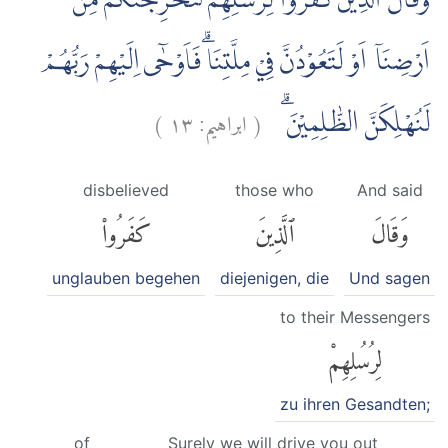
وَقَالَ الَّذِيْنَ كَفَرُوْا لِرُسُلِهِمْ لَنُخْرِجَنَّكُمْ مِّنْ
اَرْضِنَآ اَوْ لَتَعُوْدُنَّ فِيْ مِلَّتِنَاۗ فَاَوْحٰٓى اِلَيْهِمْ رَبُّهُمْ
)
١٣
ابراهيم:
(
لَنُهْلِكَنَّ الظّٰلِمِيْنَ ۗ
disbelieved
those who
And said
وَقَالَ
ٱلَّذِينَ
كَفَرُوا۟
unglauben begehen
diejenigen, die
Und sagen
to their Messengers
لِرُسُلِهِمْ
zu ihren Gesandten;
of
Surely we will drive you out