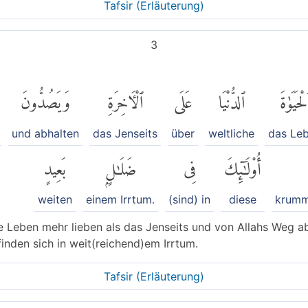
Tafsir (Erläuterung)
3
لْحَيَوٰةَ
ٱلدُّنْيَا
عَلَى
ٱلْءَاخِرَةِ
وَيَصُدُّونَ
und abhalten
das Jenseits
über
weltliche
das Le
أُو۟لَٰٓئِكَ
فِى
ضَلَٰلٍۭ
بَعِيدٍ
weiten
einem Irrtum.
(sind) in
diese
krumm
ge Leben mehr lieben als das Jenseits und von Allahs Weg a
inden sich in weit(reichend)em Irrtum.
Tafsir (Erläuterung)