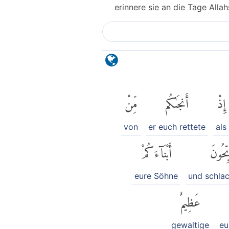
erinnere sie an die Tage Alla
إِذْ
أَنجَىٰكُم
مِّنْ
von
er euch rettete
als
ِّحُونَ
أَبْنَآءَكُمْ
eure Söhne
und schla
عَظِيمٌ
gewaltige
eu