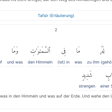
Tafsir (Erläuterung)
2
لَهُۥ
مَا
فِى
ٱلسَّمَٰوَٰتِ
وَمَا
uf
und was
den Himmeln
(ist) in
was
zu ihm (gehör
ابٍ
شَدِيدٍ
strengen
einer 
, was in den Himmeln und was auf der Erde. Und wehe den 