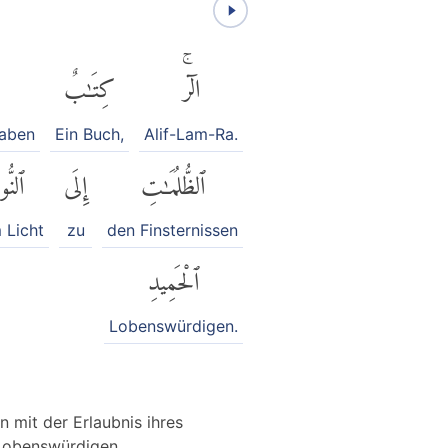
الٓرۚ
كِتَٰبٌ
haben
Ein Buch,
Alif-Lam-Ra.
ٱلظُّلُمَٰتِ
إِلَى
ٱلنُّو
 Licht
zu
den Finsternissen
ٱلْحَمِيدِ
Lobenswürdigen.
 mit der Erlaubnis ihres
 Lobenswürdigen,