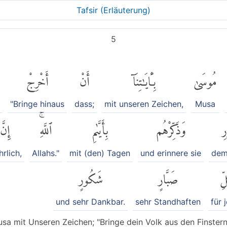
Tafsir (Erläuterung)
5
مُوسَىٰ
بِـَٔايَٰتِنَآ
أَنْ
أَخْرِجْ
"Bringe hinaus
dass;
mit unseren Zeichen,
Musa
رِ
وَذَكِّرْهُم
بِأَيَّىٰمِ
ٱللَّهِۚ
إِنَّ
rlich,
Allahs."
mit (den) Tagen
und erinnere sie
dem
لِّ
صَبَّارٍ
شَكُورٍ
und sehr Dankbar.
sehr Standhaften
für 
sa mit Unseren Zeichen; "Bringe dein Volk aus den Finsterni