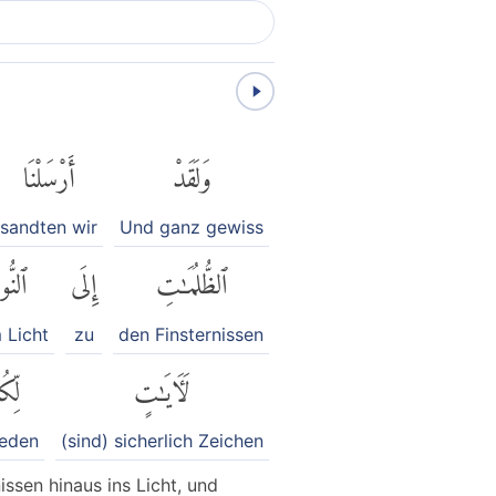
وَلَقَدْ
أَرْسَلْنَا
sandten wir
Und ganz gewiss
ٱلظُّلُمَٰتِ
إِلَى
ٱلنُّو
 Licht
zu
den Finsternissen
لَءَايَٰتٍ
لِّكُ
jeden
(sind) sicherlich Zeichen
ssen hinaus ins Licht, und