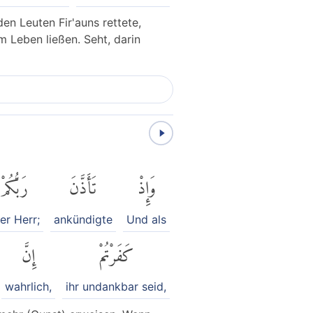
en Leuten Fir'auns rettete,
m Leben ließen. Seht, darin
وَإِذْ
تَأَذَّنَ
رَبُّكُمْ
er Herr;
ankündigte
Und als
كَفَرْتُمْ
إِنَّ
wahrlich,
ihr undankbar seid,