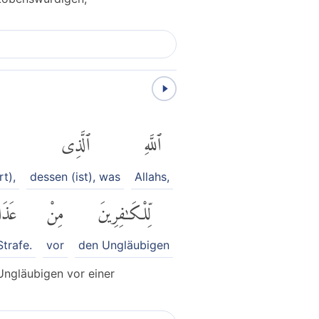
ٱللَّهِ
ٱلَّذِى
t),
dessen (ist), was
Allahs,
لِّلْكَٰفِرِينَ
مِنْ
عَذَ
Strafe.
vor
den Ungläubigen
Ungläubigen vor einer