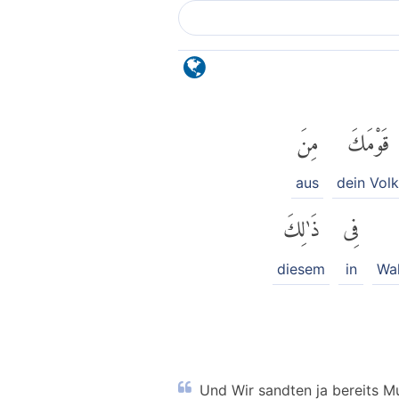
قَوْمَكَ
مِنَ
aus
dein Volk
فِى
ذَٰلِكَ
diesem
in
Wah
Und Wir sandten ja bereits Mu