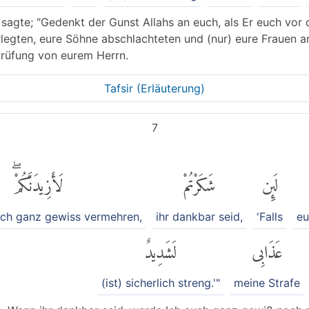
agte; "Gedenkt der Gunst Allahs an euch, als Er euch vor d
rlegten, eure Söhne abschlachteten und (nur) eure Frauen a
Prüfung von eurem Herrn.
Tafsir (Erläuterung)
7
لَئِن
شَكَرْتُمْ
لَأَزِيدَنَّكُمْۖ
uch ganz gewiss vermehren,
ihr dankbar seid,
'Falls
eu
عَذَابِى
لَشَدِيدٌ
(ist) sicherlich streng.'"
meine Strafe