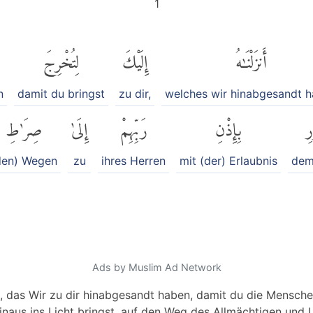
1
أَنزَلْنَٰهُ
إِلَيْكَ
لِتُخْرِجَ
n
damit du bringst
zu dir,
welches wir hinabgesandt 
رِ
بِإِذْنِ
رَبِّهِمْ
إِلَىٰ
صِرَٰطِ
den) Wegen
zu
ihres Herren
mit (der) Erlaubnis
dem
Ads by Muslim Ad Network
h, das Wir zu dir hinabgesandt haben, damit du die Menschen
hinaus ins Licht bringst, auf den Weg des Allmächtigen und