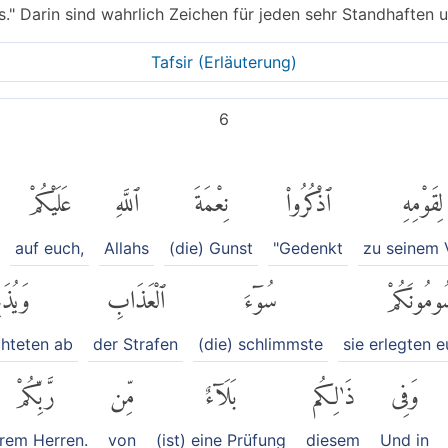
hs." Darin sind wahrlich Zeichen für jeden sehr Standhaften
Tafsir (Erläuterung)
6
لِقَوْمِهِ
ٱذْكُرُوا۟
نِعْمَةَ
ٱللَّهِ
عَلَيْكُمْ
auf euch,
Allahs
(die) Gunst
"Gedenkt
zu seinem 
ُومُونَكُمْ
سُوٓءَ
ٱلْعَذَابِ
وَيُذَب
chteten ab
der Strafen
(die) schlimmste
sie erlegten 
وَفِى
ذَٰلِكُم
بَلَآءٌ
مِّن
رَّبِّكُمْ
rem Herren.
von
(ist) eine Prüfung
diesem
Und in