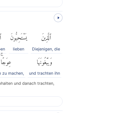
ٱلَّذِينَ
يَسْتَحِبُّونَ
ٱ
ben
lieben
Diejenigen, die
وَيَبْغُونَهَا
عِوَجًاۚ
 zu machen,
und trachten ihn
bhalten und danach trachten,