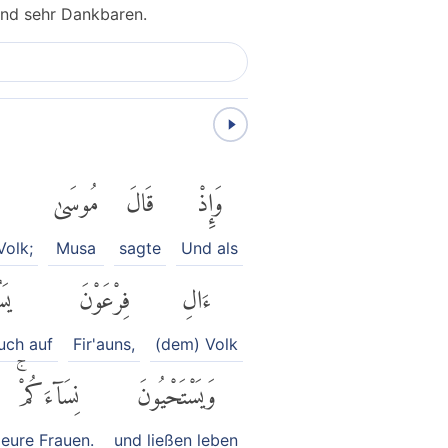
 und sehr Dankbaren.
وَإِذْ
قَالَ
مُوسَىٰ
Volk;
Musa
sagte
Und als
ءَالِ
فِرْعَوْنَ
يَس
euch auf
Fir'auns,
(dem) Volk
وَيَسْتَحْيُونَ
نِسَآءَكُمْۚ
eure Frauen.
und ließen leben