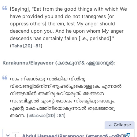
[Saying], "Eat from the good things with which We
have provided you and do not transgress [or
oppress others] therein, lest My anger should
descend upon you. And he upon whom My anger
descends has certainly fallen [i.e., perished]."
(
)
Taha [20] : 81
Karakunnu/Elayavoor (കാരകുന്ന് & എളയാവൂര്):
നാം നിങ്ങള്‍ക്കു നല്‍കിയ വിശിഷ്ട
വിഭവങ്ങളില്‍നിന്ന് ആഹരിച്ചുകൊള്ളുക. എന്നാല്‍
നിങ്ങളതില്‍ അതിരുകവിയരുത്. അങ്ങനെ
സംഭവിച്ചാല്‍ എന്റെ കോപം നിങ്ങളിലുണ്ടാകും.
എന്റെ കോപത്തിനിരയാകുന്നവന്‍ തുലഞ്ഞതു
തന്നെ. (
)
ത്വാഹാ [20] : 81
Collapse
1
Abdul Hameed/Parappoor (അബ്ദുല്‍ ഹമീദ് &