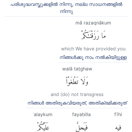
പരിശുദ്ധവസ്തുക്കളില്‍ നിന്നു, നല്ല സാധനങ്ങളില്‍
നിന്നു
mā razaqnākum
مَا رَزَقْنَٰكُمْ
which We have provided you
നിങ്ങള്‍ക്കു നാം നല്‍കിയിട്ടുള്ള
walā taṭghaw
وَلَا تَطْغَوْا۟
and (do) not transgress
നിങ്ങള്‍ അതിരുകവിയരുത്, അതിക്രമിക്കരുത്
ʿalaykum
fayaḥilla
fīhi
فِيهِ
فَيَحِلَّ
عَلَيْكُمْ