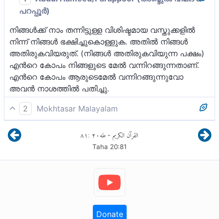
പറപ്പൂര്‍)
നിങ്ങള്‍ക്ക് നാം തന്നിട്ടുള്ള വിശിഷ്ടമായ വസ്തുക്കളില്‍
നിന്ന് നിങ്ങള്‍ ഭക്ഷിച്ചുകൊള്ളുക. അതില്‍ നിങ്ങള്‍
അതിരുകവിയരുത്‌. (നിങ്ങള്‍ അതിരുകവിയുന്ന പക്ഷം)
എന്‍റെ കോപം നിങ്ങളുടെ മേല്‍ വന്നിറങ്ങുന്നതാണ്‌.
എന്‍റെ കോപം ആരുടെമേല്‍ വന്നിറങ്ങുന്നുവോ
അവന്‍ നാശത്തില്‍ പതിച്ചു.
2
Mokhtasar Malayalam
നാം നിങ്ങൾക്ക് നൽകിയ അനുവദനീയമായ
٨١
:
٢٠
طه
القرآن الكريم
-
ഭക്ഷണങ്ങളിൽ നിന്ന് രുചികരമായത് നിങ്ങൾ കഴിച്ചു
Taha
20
:
81
കൊള്ളുക. നാം അനുവദിച്ചു തന്നതിൽ നിന്ന്
അതിരുകടന്ന് നിഷിദ്ധമായതിലേക്ക് നിങ്ങൾ പോകരുത്.
അങ്ങനെ ചെയ്താൽ എൻ്റെ ശിക്ഷ നിങ്ങൾക്ക് മേൽ
ഇറങ്ങുന്നതാണ്. എൻ്റെ കോപം ആരുടെയെങ്കിലും
മേൽ പതിച്ചാൽ അവൻ നശിക്കുകയും, ഇഹലോകത്തും
പരലോകത്തും ദൗർഭാഗ്യവാനായി തീരുകയും
Donate