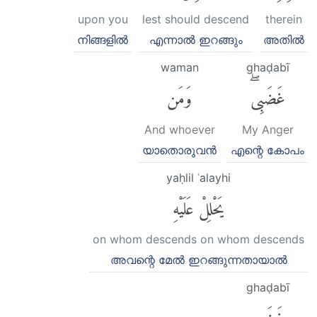
upon you
lest should descend
therein
നിങ്ങളില്‍
എന്നാല്‍ ഇറങ്ങും
അതില്‍
waman
ghaḍabī
غَضَبِىۖ
وَمَن
And whoever
My Anger
യാതൊരുവന്‍
എന്റെ കോപം
yaḥlil ʿalayhi
يَحْلِلْ عَلَيْهِ
on whom descends on whom descends
അവന്റെ മേല്‍ ഇറങ്ങുന്നതായാല്‍
ghaḍabī
غَضَبِى