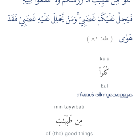
كُلُوْا مِنْ طَيِّبٰتِ مَا رَزَقْنٰكُمْۙ وَلَا تَطْغَوْا فِيْهِ
فَيَحِلَّ عَلَيْكُمْ غَضَبِيْۚ وَمَنْ يَّحْلِلْ عَلَيْهِ غَضَبِيْ فَقَدْ
)
٨١
طه:
(
هَوٰى
kulū
كُلُوا۟
Eat
നിങ്ങള്‍ തിന്നുകൊള്ളുക
min ṭayyibāti
مِن طَيِّبَٰتِ
of (the) good things