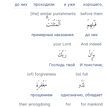
до них
проходили
и уже
хорошего,
[the] similar punishments
before them
قَبْلِهِمُ
ٱلْمَثُلَٰتُۗ
примерные наказания.
до них
your Lord
And indeed
وَإِنَّ
رَبَّكَ
Господь твой
И поистине,
(of) forgiveness
(is) full
لَذُو
مَغْفِرَةٍ
прощением
однозначно, обладает
their wrongdoing
for
for mankind