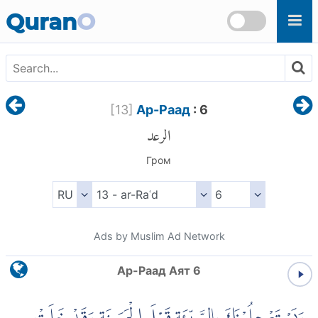
Skip to main content
Quran
O
[
13
]
Ар-Раад
: 6
الرعد
Гром
Ads by Muslim Ad Network
Ар-Раад Аят 6