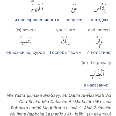
لِّلنَّاسِ
عَلَىٰ
ظُلْمِهِمْۖ
их несправедливости.
вопреки
к людям
(is) severe
your Lord
and indeed
وَإِنَّ
رَبَّكَ
لَشَدِيدُ
однозначно, суров
Господь твой –
И поистине,
(in) the penalty
ٱلْعِقَابِ
в наказании.
Wa Yasta`jilūnaka Bis-Sayyi'ati Qabla Al-Ĥasanati Wa
Qad Khalat Min Qablihim Al-Mathulātu Wa 'Inna
Rabbaka Ladhū Maghfiratin Lilnnāsi `Alaá Žulmihim
Wa 'Inna Rabbaka Lashadīdu Al-`Iqābi. (
)
ar-Raʿd 13:6