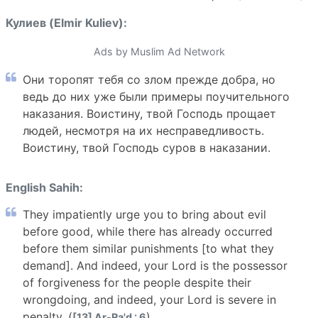
Кулиев (Elmir Kuliev):
Ads by Muslim Ad Network
Они торопят тебя со злом прежде добра, но
ведь до них уже были примеры поучительного
наказания. Воистину, твой Господь прощает
людей, несмотря на их несправедливость.
Воистину, твой Господь суров в наказании.
English Sahih:
They impatiently urge you to bring about evil
before good, while there has already occurred
before them similar punishments [to what they
demand]. And indeed, your Lord is the possessor
of forgiveness for the people despite their
wrongdoing, and indeed, your Lord is severe in
penalty. (
)
[13] Ar-Ra'd : 6