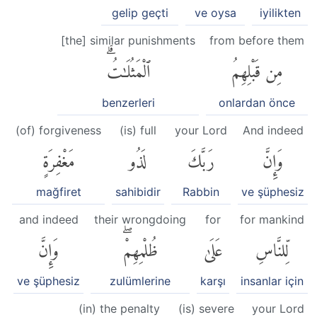
gelip geçti
ve oysa
iyilikten
[the] similar punishments
from before them
مِن قَبْلِهِمُ
ٱلْمَثُلَٰتُۗ
benzerleri
onlardan önce
(of) forgiveness
(is) full
your Lord
And indeed
وَإِنَّ
رَبَّكَ
لَذُو
مَغْفِرَةٍ
mağfiret
sahibidir
Rabbin
ve şüphesiz
and indeed
their wrongdoing
for
for mankind
لِّلنَّاسِ
عَلَىٰ
ظُلْمِهِمْۖ
وَإِنَّ
ve şüphesiz
zulümlerine
karşı
insanlar için
(in) the penalty
(is) severe
your Lord