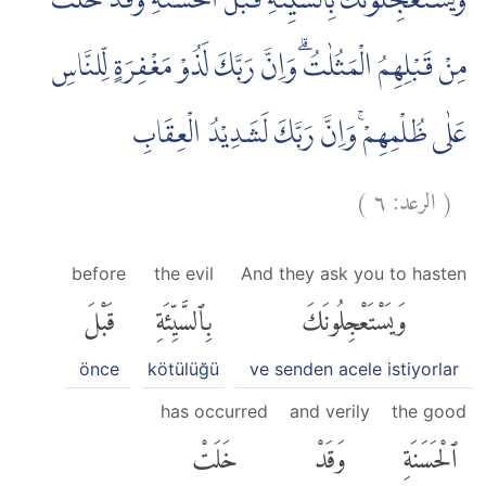
وَيَسْتَعْجِلُوْنَكَ بِالسَّيِّئَةِ قَبْلَ الْحَسَنَةِ وَقَدْ خَلَتْ
مِنْ قَبْلِهِمُ الْمَثُلٰتُۗ وَاِنَّ رَبَّكَ لَذُوْ مَغْفِرَةٍ لِّلنَّاسِ
عَلٰى ظُلْمِهِمْۚ وَاِنَّ رَبَّكَ لَشَدِيْدُ الْعِقَابِ
)
٦
الرعد:
(
before
the evil
And they ask you to hasten
وَيَسْتَعْجِلُونَكَ
بِٱلسَّيِّئَةِ
قَبْلَ
önce
kötülüğü
ve senden acele istiyorlar
has occurred
and verily
the good
ٱلْحَسَنَةِ
وَقَدْ
خَلَتْ