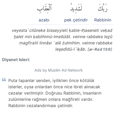
رَبَّكَ
لَشَدِيدُ
ٱلْعِقَابِ
azabı
pek çetindir
Rabbinin
veyesta`cilûneke bisseyyieti ḳable-lḥaseneti veḳad
ḫalet min ḳablihimü-lmeŝülât. veinne rabbeke leẕû
magfiratil linnâsi `alâ żulmihim. veinne rabbeke
leşedîdü-l`iḳâb. (
)
ar-Raʿd 13:6
Diyanet Isleri:
Ads by Muslim Ad Network
Puta tapanlar senden, iyilikten önce kötülük
isterler, oysa onlardan önce nice ibret alınacak
cezalar verilmiştir. Doğrusu Rabbinin, insanların
zulümlerine rağmen onlara mağfireti vardır.
Rabbinin cezalandırması çetindir.