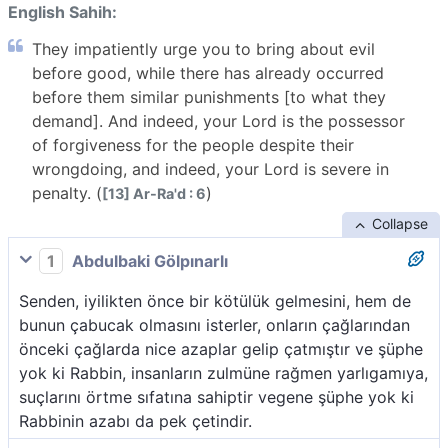
English Sahih:
They impatiently urge you to bring about evil
before good, while there has already occurred
before them similar punishments [to what they
demand]. And indeed, your Lord is the possessor
of forgiveness for the people despite their
wrongdoing, and indeed, your Lord is severe in
penalty. (
)
[13] Ar-Ra'd : 6
Collapse
1
Abdulbaki Gölpınarlı
Senden, iyilikten önce bir kötülük gelmesini, hem de
bunun çabucak olmasını isterler, onların çağlarından
önceki çağlarda nice azaplar gelip çatmıştır ve şüphe
yok ki Rabbin, insanların zulmüne rağmen yarlıgamıya,
suçlarını örtme sıfatına sahiptir vegene şüphe yok ki
Rabbinin azabı da pek çetindir.