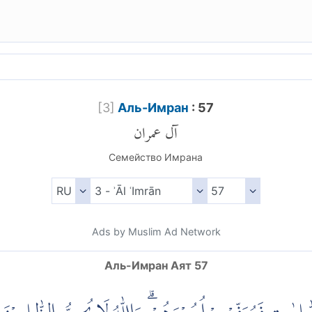
[
3
]
Аль-Имран
: 57
آل عمران
Семейство Имрана
Ads by Muslim Ad Network
Аль-Имран Аят 57