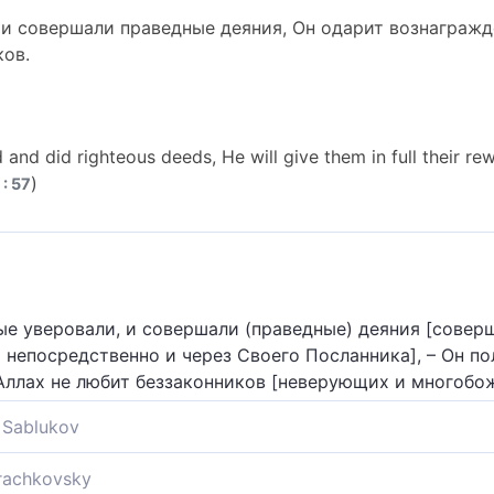
 и совершали праведные деяния, Он одарит вознагражд
ков.
 and did righteous deeds, He will give them in full their re
)
 : 57
рые уверовали, и совершали (праведные) деяния [совер
м непосредственно и через Своего Посланника], – Он по
 Аллах не любит беззаконников [неверующих и многобо
Sablukov
м доброе - им Он верно воздаст награды их: Бог не л
Krachkovsky