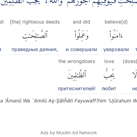
لصّٰلِحٰتِ فَيُوَفِّيْهِمْ اُجُوْرَهُمْ ۗ وَاللّٰهُ لَا يُحِبُّ الظّٰلِمِيْن
ll
[the] righteous deeds
and did
believe[d]
ءَامَنُوا۟
وَعَمِلُوا۟
ٱلصَّٰلِحَٰتِ
м
праведные деяния,
и совершали
уверовали
the wrongdoers
love
(does
َا
يُحِبُّ
ٱلظَّٰلِمِينَ
притеснителей!
любит
н
 'Āmanū Wa `Amilū Aş-Şāliĥāti Fayuwaffīhim 'Ujūrahum Wa
Ads by Muslim Ad Network