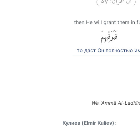
َ
then He will grant them in fu
فَيُوَفِّيهِمْ
то даст Он полностью и
Wa 'Ammā Al-Ladhīna
Кулиев (Elmir Kuliev):