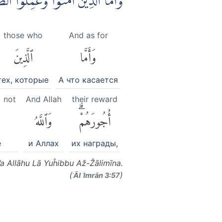
وَاَمَّا الَّذِيْنَ اٰمَنُوْا وَعَمِلُوا ا
those who
And as for
وَأَمَّا
ٱلَّذِينَ
тех, которые
А что касается
) not
And Allah
their reward
أُجُورَهُمْۗ
وَٱللَّهُ
ل
е
и Аллах
их награды,
 Allāhu Lā Yuĥibbu Až-Žālimīna.
(
)
ʾĀl ʿImrān 3:57