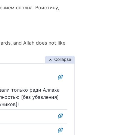
ением сполна. Воистину,
wards, and Allah does not like
Collapse
шали только ради Аллаха
лностью [без убавления]
жников]!
юбит беззаконных.