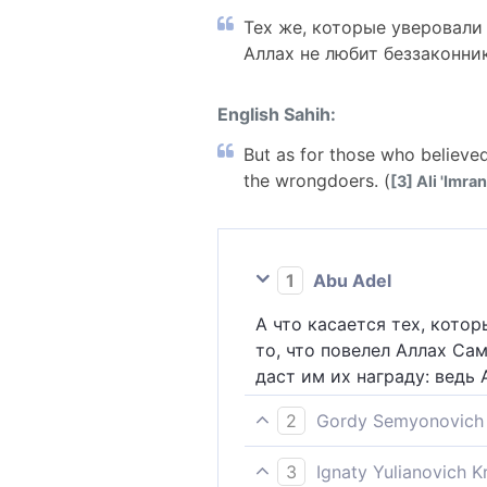
Тех же, которые уверовали
Аллах не любит беззаконни
English Sahih:
But as for those who believed
the wrongdoers. (
[3] Ali 'Imran
1
Abu Adel
А что касается тех, кото
то, что повелел Аллах Са
даст им их награду: ведь
2
Gordy Semyonovich 
Уверовавшим же и делающи
3
Ignaty Yulianovich 