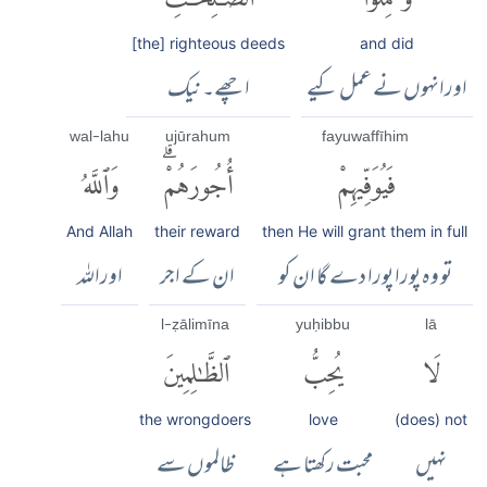
[the] righteous deeds
and did
اورانہوں نے عمل کیے
اچھے۔ نیک
wal-lahu
ujūrahum
fayuwaffīhim
فَيُوَفِّيهِمْ
أُجُورَهُمْۗ
وَٱللَّهُ
And Allah
their reward
then He will grant them in full
تو وہ پورا پورا دے گا ان کو
ان کے اجر
اوراللہ
l-ẓālimīna
yuḥibbu
lā
لَا
يُحِبُّ
ٱلظَّٰلِمِينَ
the wrongdoers
love
(does) not
نہیں
محبت رکھتا ہے
ظالموں سے