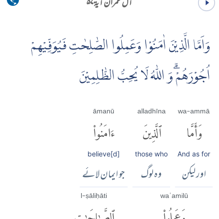
آل عمران آية ۵۷
وَاَمَّا الَّذِيْنَ اٰمَنُوْا وَعَمِلُوا الصّٰلِحٰتِ فَيُوَفِّيْهِمْ
اُجُوْرَهُمْۗ وَ اللّٰهُ لَا يُحِبُّ الظّٰلِمِيْنَ
āmanū
alladhīna
wa-ammā
وَأَمَّا
ٱلَّذِينَ
ءَامَنُوا۟
believe[d]
those who
And as for
اور لیکن
وہ لوگ
جو ایمان لائے
l-ṣāliḥāti
waʿamilū
وَعَمِلُوا۟
ٱلصَّٰلِحَٰتِ