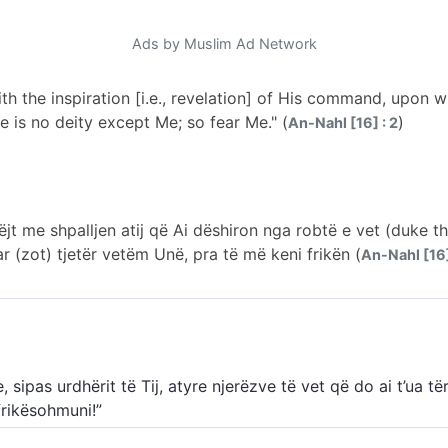
Ads by Muslim Ad Network
h the inspiration [i.e., revelation] of His command, upon w
re is no deity except Me; so fear Me." (
)
An-Nahl [16] : 2
jt me shpalljen atij që Ai dëshiron nga robtë e vet (duke thën
r (zot) tjetër vetëm Unë, pra të më keni frikën (
An-Nahl [16]
 sipas urdhërit të Tij, atyre njerëzve të vet që do ai t’ua t
frikësohmuni!”