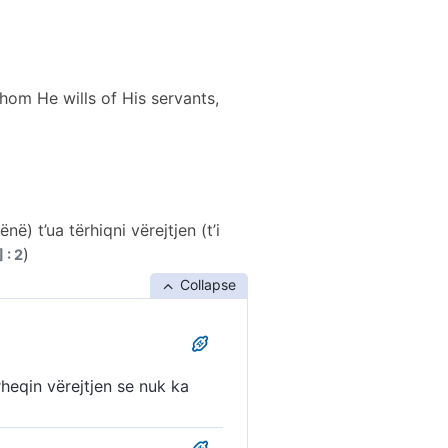
hom He wills of His servants,
ë) t’ua tërhiqni vërejtjen (t’i
)
 : 2
Collapse
ërheqin vërejtjen se nuk ka