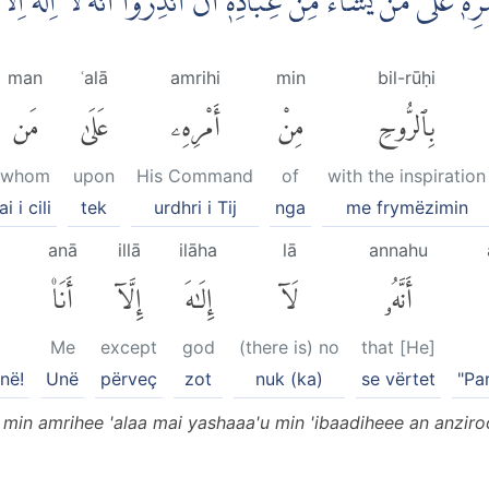
رِهٖ عَلٰى مَنْ يَّشَاۤءُ مِنْ عِبَادِهٖٓ اَنْ اَنْذِرُوْٓا اَنَّهٗ لَآ اِلٰهَ اِلَّ
man
ʿalā
amrihi
min
bil-rūḥi
بِٱلرُّوحِ
مِنْ
أَمْرِهِۦ
عَلَىٰ
مَن
whom
upon
His Command
of
with the inspiration
ai i cili
tek
urdhri i Tij
nga
me frymëzimin
anā
illā
ilāha
lā
annahu
أَنَّهُۥ
لَآ
إِلَٰهَ
إِلَّآ
أَنَا۠
Me
except
god
(there is) no
that [He]
në!
Unë
përveç
zot
nuk (ka)
se vërtet
"Pa
i min amrihee 'alaa mai yashaaa'u min 'ibaadiheee an anziro