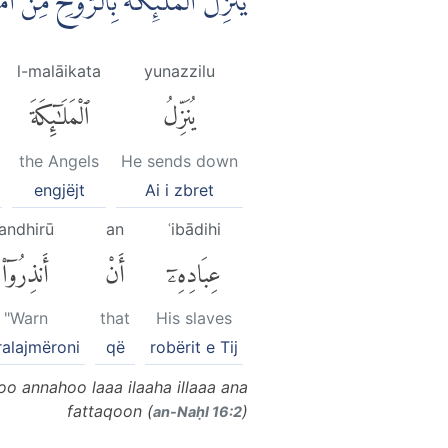
يُنَزِّلُ الْمَلٰۤىِٕكَةَ بِالرُّوْحِ مِنْ اَمْ
l-malāikata
yunazzilu
يُنَزِّلُ
ٱلْمَلَٰٓئِكَةَ
the Angels
He sends down
engjëjt
Ai i zbret
andhirū
an
ʿibādihi
عِبَادِهِۦٓ
أَنْ
أَنذِرُوٓا۟
"Warn
that
His slaves
ralajmëroni
që
robërit e Tij
oo annahoo laaa ilaaha illaaa ana
fattaqoon (
)
an-Naḥl 16:2