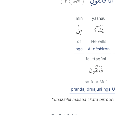
آ اَنَا۠ فَاتَّقُوْنِ
min
yashāu
يَشَآءُ
مِنْ
of
He wills
nga
Ai dëshiron
fa-ittaqūni
فَٱتَّقُونِ
so fear Me"
prandaj druajuni nga U
Yunazzilul malaaa 'ikata birrooh