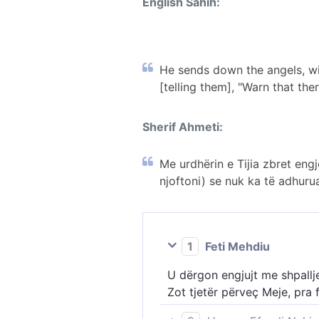
English Sahih:
He sends down the angels, wit
[telling them], "Warn that the
Sherif Ahmeti:
Me urdhërin e Tijia zbret engjë
njoftoni) se nuk ka të adhurua
1
Feti Mehdiu
U dërgon engjujt me shpallje,
Zot tjetër përveç Meje, pra 