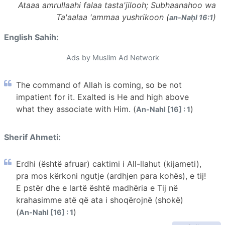
Ataaa amrullaahi falaa tasta'jilooh; Subhaanahoo wa
Ta'aalaa 'ammaa yushrikoon (
)
an-Naḥl 16:1
English Sahih:
Ads by Muslim Ad Network
The command of Allah is coming, so be not
impatient for it. Exalted is He and high above
what they associate with Him. (
)
An-Nahl [16] : 1
Sherif Ahmeti:
Erdhi (është afruar) caktimi i All-llahut (kijameti),
pra mos kërkoni ngutje (ardhjen para kohës), e tij!
E pstër dhe e lartë është madhëria e Tij në
krahasimme atë që ata i shoqërojnë (shokë)
(
)
An-Nahl [16] : 1