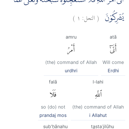
اَتٰىٓ اَمْرُ اللّٰهِ فَلَا تَسْتَعْجِلُوْهُ ۗسُبْحٰنَهٗ وَتَعٰلٰى عَمَّا
)
١
النحل:
(
يُشْرِكُوْنَ
amru
atā
أَتَىٰٓ
أَمْرُ
(the) command of Allah
Will come
urdhri
Erdhi
falā
l-lahi
ٱللَّهِ
فَلَا
so (do) not
(the) command of Allah
prandaj mos
i Allahut
sub'ḥānahu
tastaʿjilūhu