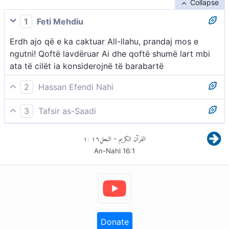
Collapse
1
Feti Mehdiu
Erdh ajo që e ka caktuar All-llahu, prandaj mos e
ngutni! Qoftë lavdëruar Ai dhe qoftë shumë lart mbi
ata të cilët ia konsiderojnë të barabartë
2
Hassan Efendi Nahi
Urdhri i Allahut do të arrijë patjetër, andaj mos e
3
Tafsir as-Saadi
shpejtoni atë! I lavdëruar qoftë Ai dhe i lartësuar mbi
Duke na treguar se ajo që Ai na ka premtuar është
gjithçka, që ia shoqërojnë (në adhurim)!
١
:
١٦
النحل
القرآن الكريم
-
shumë pranë dhe patjetër do të ndodhë, Allahu i
An-Nahl
16
:
1
Lartësuar thotë:
Erdhi (është afruar) urdhri i Allahut (kijameti). Pra mos
e kërkoni ngutjen e tij! -
Atij ka për t’i ardhur koha patjetër, dhe gjithçka që ka
Donate