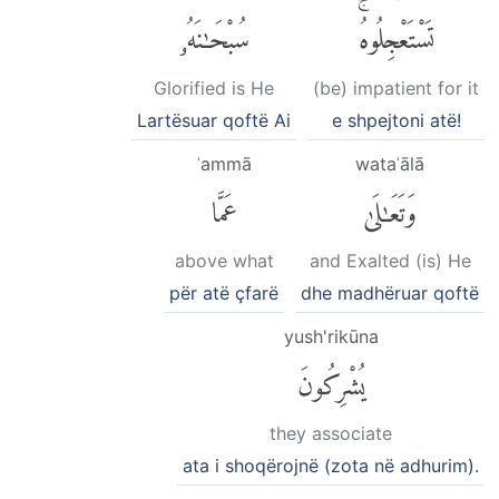
تَسْتَعْجِلُوهُۚ
سُبْحَٰنَهُۥ
Glorified is He
(be) impatient for it
Lartësuar qoftë Ai
e shpejtoni atë!
ʿammā
wataʿālā
وَتَعَٰلَىٰ
عَمَّا
above what
and Exalted (is) He
për atë çfarë
dhe madhëruar qoftë
yush'rikūna
يُشْرِكُونَ
they associate
ata i shoqërojnë (zota në adhurim).