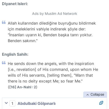
Diyanet Isleri:
Ads by Muslim Ad Network
Allah kullarından dilediğine buyruğunu bildirmek
için meleklerini vahiyle indirerek şöyle der:
"İnsanları uyarın ki, Benden başka tanrı yoktur.
Benden sakının."
English Sahih:
He sends down the angels, with the inspiration
[i.e., revelation] of His command, upon whom He
wills of His servants, [telling them], "Warn that
there is no deity except Me; so fear Me."
(
)
[16] An-Nahl : 2
Collapse
1
Abdulbaki Gölpınarlı