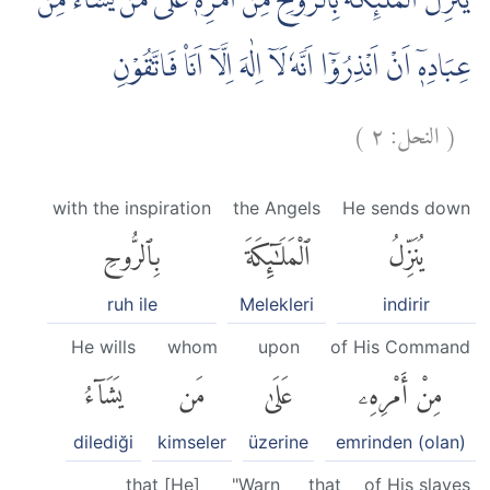
يُنَزِّلُ الْمَلٰۤىِٕكَةَ بِالرُّوْحِ مِنْ اَمْرِهٖ عَلٰى مَنْ يَّشَاۤءُ مِنْ
عِبَادِهٖٓ اَنْ اَنْذِرُوْٓا اَنَّهٗ لَآ اِلٰهَ اِلَّآ اَنَا۠ فَاتَّقُوْنِ
)
٢
النحل:
(
with the inspiration
the Angels
He sends down
يُنَزِّلُ
ٱلْمَلَٰٓئِكَةَ
بِٱلرُّوحِ
ruh ile
Melekleri
indirir
He wills
whom
upon
of His Command
مِنْ أَمْرِهِۦ
عَلَىٰ
مَن
يَشَآءُ
dilediği
kimseler
üzerine
emrinden (olan)
that [He]
"Warn
that
of His slaves