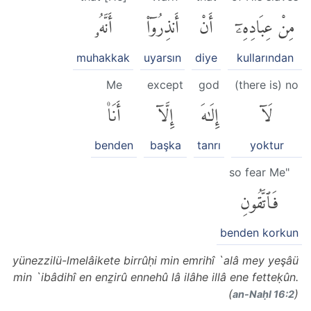
مِنْ عِبَادِهِۦٓ
أَنْ
أَنذِرُوٓا۟
أَنَّهُۥ
muhakkak
uyarsın
diye
kullarından
Me
except
god
(there is) no
لَآ
إِلَٰهَ
إِلَّآ
أَنَا۠
benden
başka
tanrı
yoktur
so fear Me"
فَٱتَّقُونِ
benden korkun
yünezzilü-lmelâikete birrûḥi min emrihî `alâ mey yeşâü
min `ibâdihî en enẕirû ennehû lâ ilâhe illâ ene fetteḳûn.
(
)
an-Naḥl 16:2