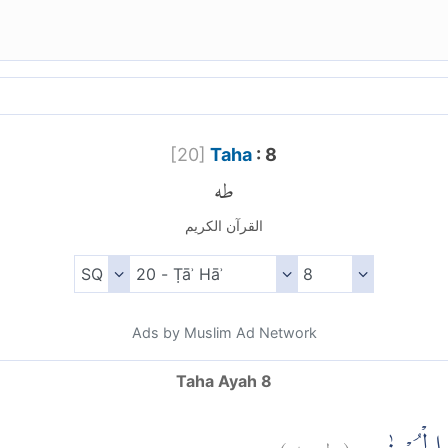
[
20
]
Taha
: 8
طه
القرآن الكريم
Ads by Muslim Ad Network
Taha Ayah 8
)
٨
طه:
(