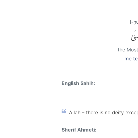
l-ḥ
نَىٰ
the Most
më të
English Sahih:
Allah – there is no deity exc
Sherif Ahmeti: