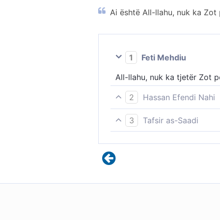
Ai është All-llahu, nuk ka Zot 
1
Feti Mehdiu
All-llahu, nuk ka tjetër Zot 
2
Hassan Efendi Nahi
Allahu, nuk ka zot tjetër pë
3
Tafsir as-Saadi
Allahu! Nuk ka zot tjetër (t
Allahut. Vetëm Ai duhet adh
Vetëm Ai duhet adhuruar duk
vetëm tek Ai me gjithë qenie
Ai ka Emrat më të Bukur. - Al