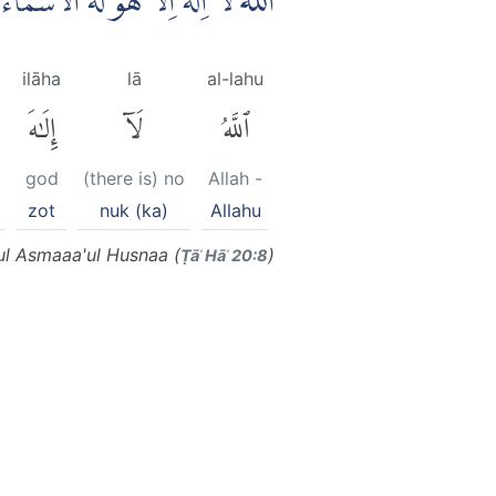
اَللّٰهُ لَآ اِلٰهَ اِلَّا هُوَۗ لَهُ الْاَسْ
ilāha
lā
al-lahu
ٱللَّهُ
لَآ
إِلَٰهَ
god
(there is) no
Allah -
zot
nuk (ka)
Allahu
hul Asmaaa'ul Husnaa (
)
Ṭāʾ Hāʾ 20:8