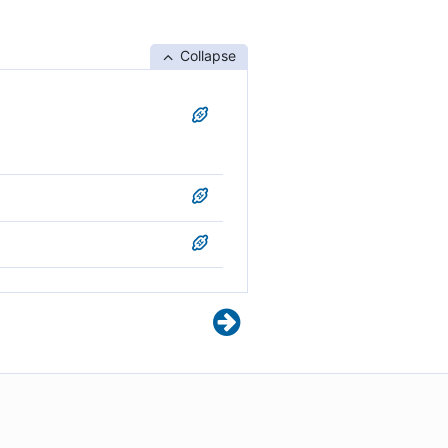
Collapse
ruar tjetër me meritë veç
ulur me formën e përkryer.
ë shpirt; duke u kthyer
janë të gjithë të bukur,