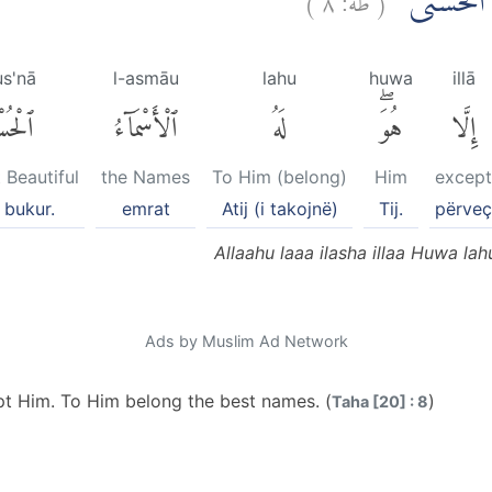
مَاۤءُ الْحُسْنٰى
us'nā
l-asmāu
lahu
huwa
illā
إِلَّا
هُوَۖ
لَهُ
ٱلْأَسْمَآءُ
ٱلْحُسْ
 Beautiful
the Names
To Him (belong)
Him
except
 bukur.
emrat
Atij (i takojnë)
Tij.
përveç
Allaahu laaa ilasha illaa Huwa la
Ads by Muslim Ad Network
ept Him. To Him belong the best names. (
)
Taha [20] : 8