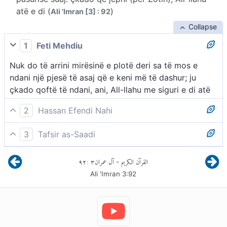
atë e di (
)
Ali 'Imran [3] : 92
Collapse
1
Feti Mehdiu
Nuk do të arrini mirësinë e plotë deri sa të mos e
ndani një pjesë të asaj që e keni më të dashur; ju
çkado qoftë të ndani, ani, All-llahu me siguri e di atë
2
Hassan Efendi Nahi
Nuk keni për ta arritur përkushtimin e vërtetë, derisa
3
Tafsir as-Saadi
të ndani (lëmoshë) nga ajo (pasuri) që e doni.
Kurrë nuk do ta arrini sinqeritetin e plotë në besim, në
Çfarëdo që të ndani, Allahu e di mirë atë.
٩٢
:
٣
آل عمران
القرآن الكريم
-
qoftë se nuk jepni prej pasurisë më të shtrenjtë. -
Ali 'Imran
3
:
92
Kjo është një nxitje që Allahu i Lartësuar u bën
adhuruesve të Tij për të shpenzuar në bamirësi. Ai
thotë që kurrë nuk keni për ta arritur atë që quhet “el
bir-ru”. Kështu quhen të gjitha ato vepra të mira dhe