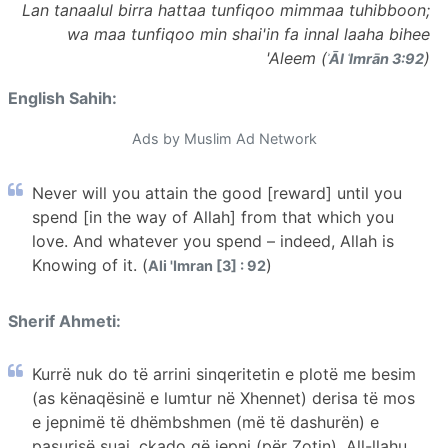
Lan tanaalul birra hattaa tunfiqoo mimmaa tuhibboon;
wa maa tunfiqoo min shai'in fa innal laaha bihee
'Aleem (
)
ʾĀl ʿImrān 3:92
English Sahih:
Ads by Muslim Ad Network
Never will you attain the good [reward] until you
spend [in the way of Allah] from that which you
love. And whatever you spend – indeed, Allah is
Knowing of it. (
)
Ali 'Imran [3] : 92
Sherif Ahmeti:
Kurrë nuk do të arrini sinqeritetin e plotë me besim
(as kënaqësinë e lumtur në Xhennet) derisa të mos
e jepnimë të dhëmbshmen (më të dashurën) e
pasurisë suaj. çkado që jepni (për Zotin), All-llahu