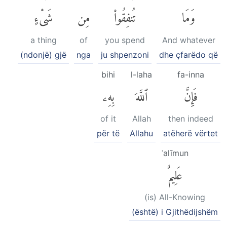
وَمَا
تُنفِقُوا۟
مِن
شَىْءٍ
a thing
of
you spend
And whatever
(ndonjë) gjë
nga
ju shpenzoni
dhe çfarëdo që
bihi
l-laha
fa-inna
فَإِنَّ
ٱللَّهَ
بِهِۦ
of it
Allah
then indeed
për të
Allahu
atëherë vërtet
ʿalīmun
عَلِيمٌ
(is) All-Knowing
(është) i Gjithëdijshëm