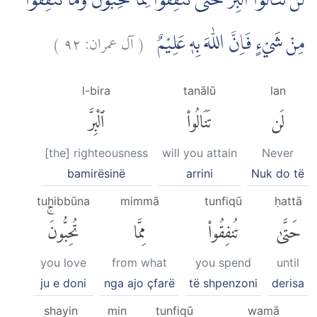
لَنْ تَنَالُوا الْبِرَّ حَتّٰى تُنْفِقُوْا مِمَّا تُحِبُّوْنَ ۗوَمَا تُنْفِقُوْا
)
٩٢
آل عمران:
(
مِنْ شَيْءٍ فَاِنَّ اللّٰهَ بِهٖ عَلِيْمٌ
l-bira
tanālū
lan
لَن
تَنَالُوا۟
ٱلْبِرَّ
[the] righteousness
will you attain
Never
bamirësinë
arrini
Nuk do të
tuḥibbūna
mimmā
tunfiqū
ḥattā
حَتَّىٰ
تُنفِقُوا۟
مِمَّا
تُحِبُّونَۚ
you love
from what
you spend
until
ju e doni
nga ajo çfarë
të shpenzoni
derisa
shayin
min
tunfiqū
wamā