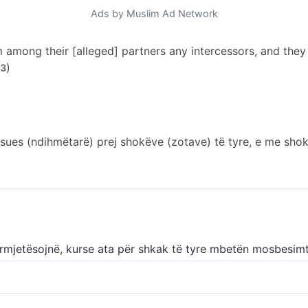
Ads by Muslim Ad Network
 among their [alleged] partners any intercessors, and they w
)
13
ues (ndihmëtarë) prej shokëve (zotave) të tyre, e me shokë
ërmjetësojnë, kurse ata për shkak të tyre mbetën mosbesim
s nga idhujt e vet dhe do t’i mohojnë idhujt e tyre.