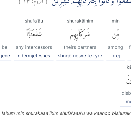
شُفَعٰۤؤُا وَكَانُوْا بِشُرَكَاۤىِٕهِمْ كٰفِرِيْنَ
shufaʿāu
shurakāihim
min
مِّن
شُرَكَآئِهِمْ
شُفَعَٰٓؤُا۟
l be
any intercessors
theirs partners
among
 jenë
ndërmjetësues
shoqëruesve të tyre
prej
kā
نَ
disb
mo
 lahum min shurakaaa'ihim shufa'aaa'u wa kaanoo bishuraka