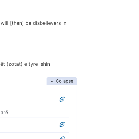
ill [then] be disbelievers in
t (zotat) e tyre ishin
Collapse
tarë