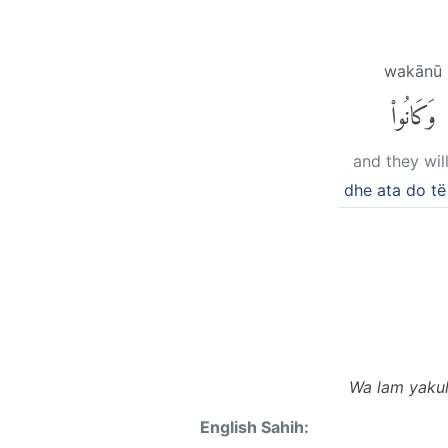
wakānū
وَكَانُوا۟
and they wil
dhe ata do të
Wa lam yakul
English Sahih: