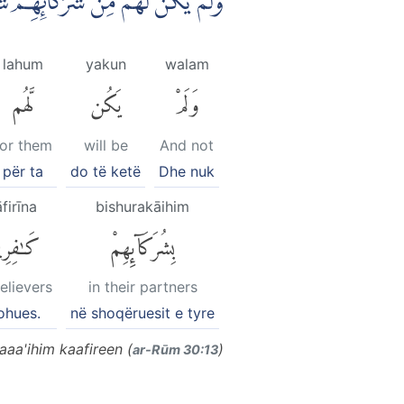
وَلَمْ يَكُنْ لَّهُمْ مِّنْ شُرَكَاۤىِٕهِمْ 
lahum
yakun
walam
وَلَمْ
يَكُن
لَّهُم
for them
will be
And not
për ta
do të ketë
Dhe nuk
firīna
bishurakāihim
بِشُرَكَآئِهِمْ
كَٰفِرِي
elievers
in their partners
hues.
në shoqëruesit e tyre
aa'ihim kaafireen (
)
ar-Rūm 30:13