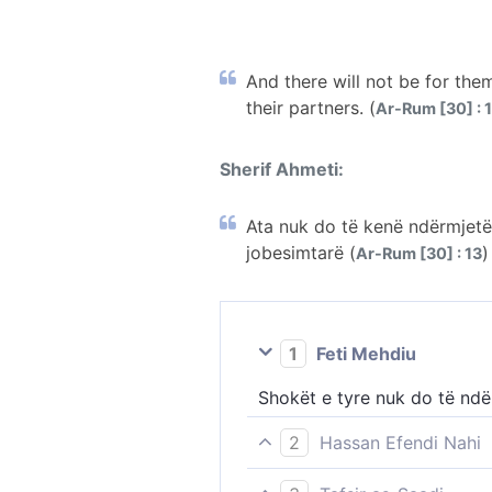
And there will not be for them
their partners. (
Ar-Rum [30] : 
Sherif Ahmeti:
Ata nuk do të kenë ndërmjetës
jobesimtarë (
)
Ar-Rum [30] : 13
1
Feti Mehdiu
Shokët e tyre nuk do të nd
2
Hassan Efendi Nahi
Ata nuk do të kenë ndërmjetë