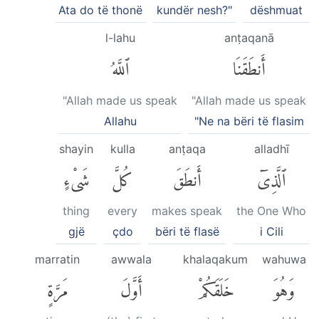
Ata do të thonë
kundër nesh?"
dëshmuat
l-lahu
anṭaqanā
أَنطَقَنَا
ٱللَّهُ
"Allah made us speak
"Allah made us speak
Allahu
"Ne na bëri të flasim
shayin
kulla
anṭaqa
alladhī
ٱلَّذِىٓ
أَنطَقَ
كُلَّ
شَىْءٍ
thing
every
makes speak
the One Who
gjë
çdo
bëri të flasë
i Cili
marratin
awwala
khalaqakum
wahuwa
وَهُوَ
خَلَقَكُمْ
أَوَّلَ
مَرَّةٍ