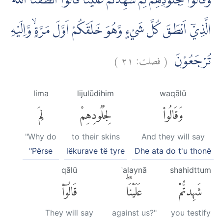
وَقَالُوْا لِجُلُوْدِهِمْ لِمَ شَهِدْتُّمْ عَلَيْنَا ۗقَالُوْٓا اَنْطَقَنَا اللّٰهُ
الَّذِيْٓ اَنْطَقَ كُلَّ شَيْءٍ وَّهُوَ خَلَقَكُمْ اَوَّلَ مَرَّةٍۙ وَّاِلَيْهِ
)
٢١
فصلت:
(
تُرْجَعُوْنَ
lima
lijulūdihim
waqālū
وَقَالُوا۟
لِجُلُودِهِمْ
لِمَ
"Why do
to their skins
And they will say
"Përse
lëkurave të tyre
Dhe ata do t'u thonë
qālū
ʿalaynā
shahidttum
شَهِدتُّمْ
عَلَيْنَاۖ
قَالُوٓا۟
They will say
against us?"
you testify