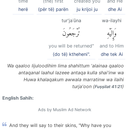
time
(the) first
created you
and He
herë
(për të) parën
ju krijoi ju
dhe Ai
tur'jaʿūna
wa-ilayhi
وَإِلَيْهِ
تُرْجَعُونَ
you will be returned"
and to Him
(do të) ktheheni".
dhe tek Ai
Wa qaaloo lijuloodihim lima shahittum 'alainaa qaaloo
antaqanal laahul lazeee antaqa kulla shai'inw wa
Huwa khalaqakum awwala marratinw wa ilaihi
turja'oon (
)
Fuṣṣilat 41:21
English Sahih:
Ads by Muslim Ad Network
And they will say to their skins, "Why have you