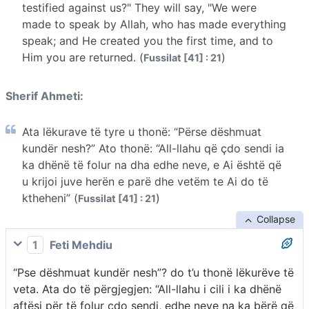
testified against us?" They will say, "We were
made to speak by Allah, who has made everything
speak; and He created you the first time, and to
Him you are returned. (
)
Fussilat [41] : 21
Sherif Ahmeti:
Ata lëkurave të tyre u thonë: “Përse dëshmuat
kundër nesh?” Ato thonë: “All-llahu që çdo sendi ia
ka dhënë të folur na dha edhe neve, e Ai është që
u krijoi juve herën e parë dhe vetëm te Ai do të
ktheheni” (
)
Fussilat [41] : 21
Collapse
1
Feti Mehdiu
“Pse dëshmuat kundër nesh”? do t’u thonë lëkurëve të
veta. Ata do të përgjegjen: “All-llahu i cili i ka dhënë
aftësi për të folur çdo sendi, edhe neve na ka bërë që