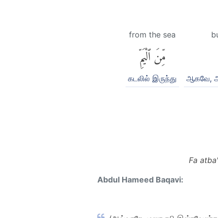
from the sea
b
مِّنَ ٱلْيَمِّ
கடலில் இருந்து
ஆகவே, அ
Fa atba
Abdul Hameed Baqavi: