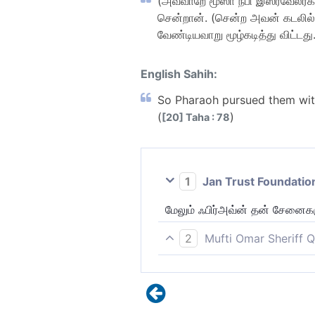
(அவ்வாறே மூஸா நபி இஸ்ரவேலர்
சென்றான். (சென்ற அவன் கடலில் 
வேண்டியவாறு மூழ்கடித்து விட்டது
English Sahih:
So Pharaoh pursued them with
(
)
[20] Taha : 78
1
Jan Trust Foundatio
மேலும் ஃபிர்அவ்ன் தன் சேனைகள
2
Mufti Omar Sheriff Q
ஃபிர்அவ்ன் தனது படைகளைக் 
அவனுடைய படைகளையும்) சூழவே