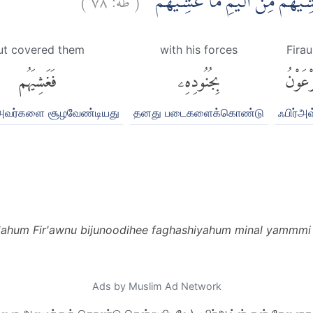
َغَشِيَهُمْ مِّنَ الْيَمِّ مَا غَشِيَهُمْ
ut covered them
with his forces
Fira
ْعَوْنُ
بِجُنُودِهِۦ
فَغَشِيَهُم
வர்களை சூழவேண்டியது
தனது படைகளைக்கொண்டு
ஃபிர்அவ
'ahum Fir'awnu bijunoodihee faghashiyahum minal yammmi
Ads by Muslim Ad Network