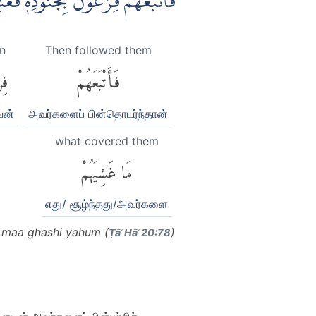
فَاَتْبَعَهُمْ فِرْعَوْنُ بِجُنُوْدِهٖ ف ۗ
un
Then followed them
فَأَتْبَعَهُمْ
فِر
்ன்
அவர்களைப் பின்தொடர்ந்தான்
what covered them
مَا غَشِيَهُمْ
எது/ சூழ்ந்தது/அவர்களை
 maa ghashi yahum (
)
Ṭāʾ Hāʾ 20:78