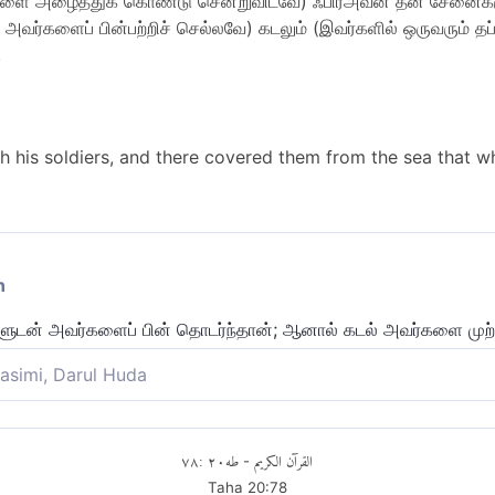
களை அழைத்துக் கொண்டு சென்றுவிடவே) ஃபிர்அவ்ன் தன் சேனைகளு
அவர்களைப் பின்பற்றிச் செல்லவே) கடலும் (இவர்களில் ஒருவரும் தப
.
 his soldiers, and there covered them from the sea that w
n
ுடன் அவர்களைப் பின் தொடர்ந்தான்; ஆனால் கடல் அவர்களை முற்றாக
asimi, Darul Huda
கொண்டு அவர்களை (இஸ்ரவேலர்களை) பின்தொடர்ந்தான். ஆகவே, அ
ண்டியது கடலில் இருந்து அவர்களை சூழ்ந்து கொண்டது.
٧٨
:
٢٠
طه
القرآن الكريم
-
Taha
20
:
78