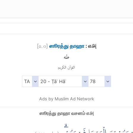
[
௨௦
]
ஸூரத்து தாஹா
: ௭௮
طه
القرآن الكريم
Ads by Muslim Ad Network
ஸூரத்து தாஹா வசனம் ௭௮
)
٧٨
طه:
(