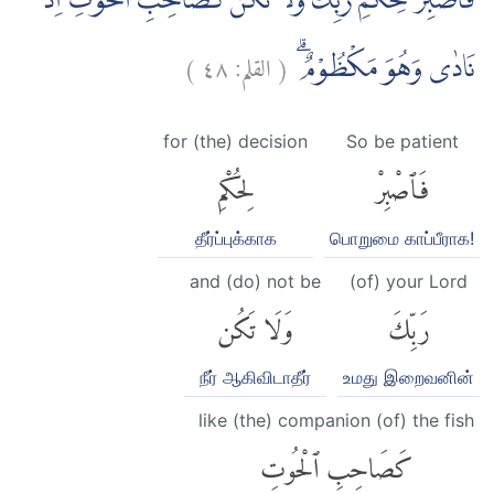
فَاصْبِرْ لِحُكْمِ رَبِّكَ وَلَا تَكُنْ كَصَاحِبِ الْحُوْتِۘ اِذْ
)
٤٨
القلم:
(
نَادٰى وَهُوَ مَكْظُوْمٌۗ
for (the) decision
So be patient
فَٱصْبِرْ
لِحُكْمِ
தீர்ப்புக்காக
பொறுமை காப்பீராக!
and (do) not be
(of) your Lord
رَبِّكَ
وَلَا تَكُن
நீர் ஆகிவிடாதீர்
உமது இறைவனின்
like (the) companion (of) the fish
كَصَاحِبِ ٱلْحُوتِ