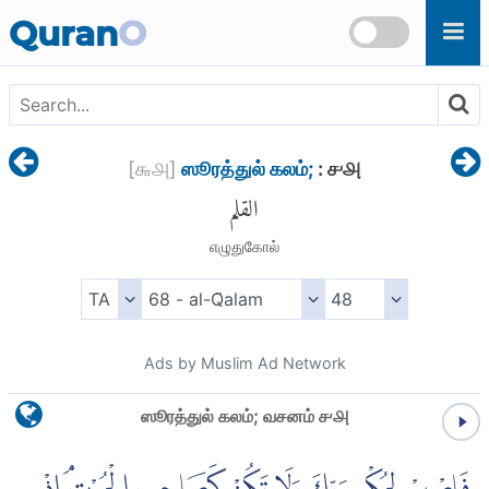
Skip to main content
Quran
O
[
௬௮
]
ஸூரத்துல் கலம்;
: ௪௮
القلم
எழுதுகோல்
Ads by Muslim Ad Network
ஸூரத்துல் கலம்; வசனம் ௪௮