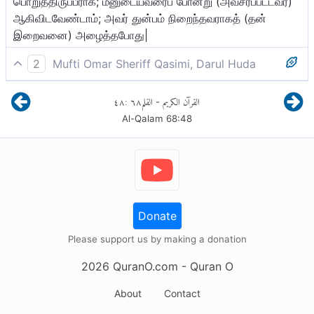
பொறுத்திருப்பீராக; மீனுடையவரைப் போன்று (அவசரப்பட்டவர்)
ஆகிவிடவேண்டாம்; அவர் துன்பம் நிறைந்தவராகத் (தன்
இறைவனை) அழைத்தபோது|
2
Mufti Omar Sheriff Qasimi, Darul Huda
(நபியே!) உமது இறைவனின் தீர்ப்பிற்காக நீர் பொறுமை
٤٨
:
٦٨
القلم
القرآن الكريم
-
காப்பீராக! மீனுடையவரைப் போல் (அவர் தனது மக்கள் மீது
Al-Qalam
68
:
48
கோபப்பட்டது போல்) நீர் ஆகிவிடாதீர், அவர் (தனது மக்களை)
அழைத்த நேரத்தில், அவர் கடும் கோபமுடையவராக இருந்தார்.
Donate
Please support us by making a donation
2026
QuranO.com
- Quran O
About
Contact