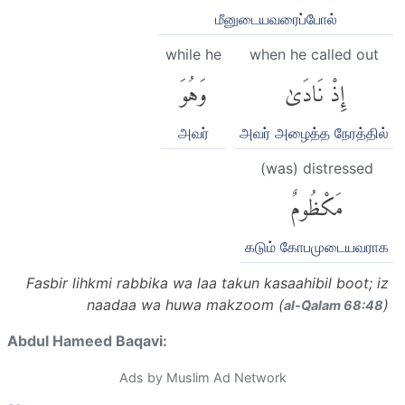
மீனுடையவரைப்போல்
while he
when he called out
إِذْ نَادَىٰ
وَهُوَ
அவர்
அவர் அழைத்த நேரத்தில்
(was) distressed
مَكْظُومٌ
கடும் கோபமுடையவராக
Fasbir lihkmi rabbika wa laa takun kasaahibil boot; iz
naadaa wa huwa makzoom (
)
al-Q̈alam 68:48
Abdul Hameed Baqavi:
Ads by Muslim Ad Network