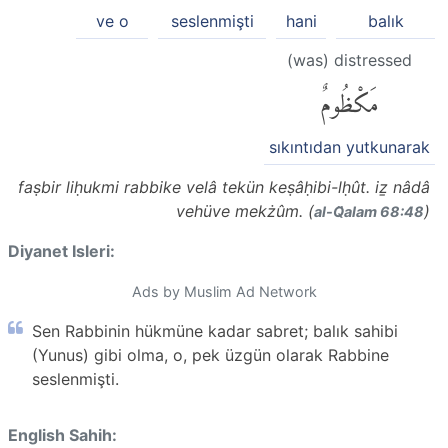
ve o
seslenmişti
hani
balık
(was) distressed
مَكْظُومٌ
sıkıntıdan yutkunarak
faṣbir liḥukmi rabbike velâ tekün keṣâḥibi-lḥût. iẕ nâdâ
vehüve mekżûm. (
)
al-Q̈alam 68:48
Diyanet Isleri:
Ads by Muslim Ad Network
Sen Rabbinin hükmüne kadar sabret; balık sahibi
(Yunus) gibi olma, o, pek üzgün olarak Rabbine
seslenmişti.
English Sahih: