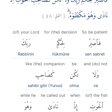
فَاصْبِرْ لِحُكْمِ رَبِّكَ وَلَا تَكُنْ كَصَاحِبِ الْحُوْتِۘ اِذْ
)
٤٨
القلم:
(
نَادٰى وَهُوَ مَكْظُوْمٌۗ
(of) your Lord
for (the) decision
So be patient
فَٱصْبِرْ
لِحُكْمِ
رَبِّكَ
Rabbinin
hükmüne
sen sabret
like (the) companion
be
and (do) not
وَلَا
تَكُن
كَصَاحِبِ
sahibi gibi (Yunus)
olma
ve
while he
he called out
when
(of) the fish
ٱلْحُوتِ
إِذْ
نَادَىٰ
وَهُوَ