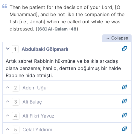
Then be patient for the decision of your Lord, [O
Muhammad], and be not like the companion of the
fish [i.e., Jonah] when he called out while he was
distressed. (
)
[68] Al-Qalam : 48
Collapse
1
Abdulbaki Gölpınarlı
Artık sabret Rabbinin hükmüne ve balıkla arkadaş
olana benzeme; hani o, dertten boğulmuş bir halde
Rabbine nida etmişti.
2
Adem Uğur
Sen Rabbinin hükmünü sabırla bekle. Balık sahibi
3
Ali Bulaç
(Yunus) gibi olma. Hani o, dertli dertli Rabbine niyaz
Şimdi sen, Rabbinin hükmüne sabret ve balık sahibi
etmişti.
4
Ali Fikri Yavuz
(Yunus) gibi olma; hani o, içi kahır dolu olarak
O halde (Ey Rasûlüm, Allah’ın kâfirlere mühlet
(Rabbine) çağrıda bulunmuştu.
5
Celal Yıldırım