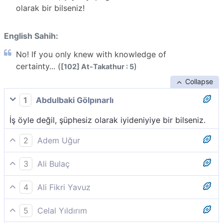
olarak bir bilseniz!
English Sahih:
No! If you only knew with knowledge of
certainty... (
)
[102] At-Takathur : 5
Collapse
1
Abdulbaki Gölpınarlı
İş öyle değil, şüphesiz olarak iyideniyiye bir bilseniz.
2
Adem Uğur
Gerçek öyle değil! Kesin bilgi ile bilmiş olsaydınız,
3
Ali Bulaç
Hayır; eğer siz kesin bir bilgiyle bilmiş olsaydınız,
4
Ali Fikri Yavuz
Sakının; eğer (kıyamet günü size ne yapılacağını)
5
Celal Yıldırım
kesin bir bilgiyle bilseydiniz, (dünyada öğünüp