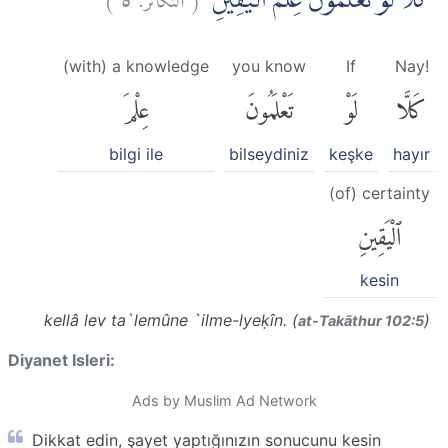
كَلَّا لَوْ تَعْلَمُوْنَ عِلْمَ الْيَقِيْنِۗ
(with) a knowledge
you know
If
Nay!
كَلَّا
لَوْ
تَعْلَمُونَ
عِلْمَ
bilgi ile
bilseydiniz
keşke
hayır
(of) certainty
ٱلْيَقِينِ
kesin
kellâ lev ta`lemûne `ilme-lyeḳîn. (
)
at-Takāthur 102:5
Diyanet Isleri:
Ads by Muslim Ad Network
Dikkat edin, şayet yaptığınızın sonucunu kesin