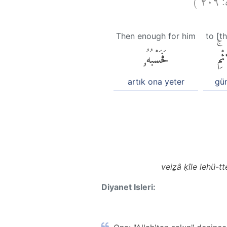
Then enough for him
to [th
ثْمِۚ
فَحَسْبُهُۥ
artık ona yeter
gü
veiẕâ ḳîle lehü-t
Diyanet Isleri: