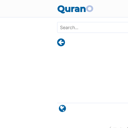
Skip to main content
Quran
O
)
٢٠٦
ة