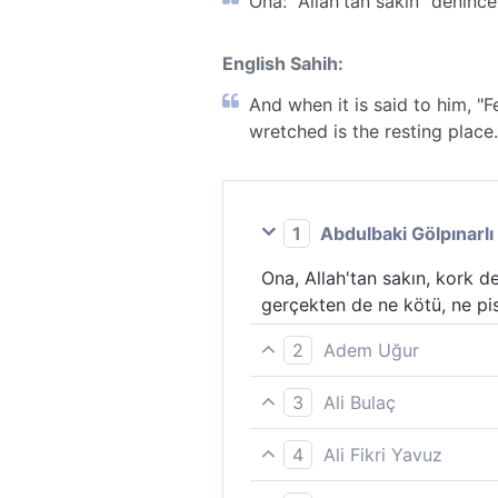
Ona: "Allah'tan sakın" denince
English Sahih:
And when it is said to him, "Fe
wretched is the resting place.
1
Abdulbaki Gölpınarlı
Ona, Allah'tan sakın, kork d
gerçekten de ne kötü, ne pis
2
Adem Uğur
Böylesine "Allah´tan kork!" 
3
Ali Bulaç
cehennem yeter. O ne kötü y
Ona: "Allah'tan kork" denild
4
Ali Fikri Yavuz
bir yataktır o.