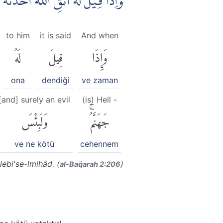
وَاِذَا قِيْلَ لَهُ اتَّقِ اللّٰهَ اَخَذَتْه
to him
it is said
And when
وَإِذَا
قِيلَ
لَهُ
ona
dendiği
ve zaman
[and] surely an evil
(is) Hell -
جَهَنَّمُۚ
وَلَبِئْسَ
ve ne kötü
cehennem
lebi'se-lmihâd. (
)
al-Baq̈arah 2:206