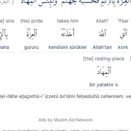
ُ الْعِزَّةُ بِالْاِثْمِ فَحَسْبُهٗ جَهَنَّمُ ۗ وَلَبِئْسَ الْمِهَادُ
e] sins
(his) pride
takes him
Allah"
"Fear
ٱتَّقِ
ٱللَّهَ
أَخَذَتْهُ
ٱلْعِزَّةُ
بِٱلْإِ
naha
gururu
kendisini sürükler
Allah'tan
kork
[the] resting-place
ٱلْمِهَادُ
bir yataktır o
teḳi-llâhe eḫaẕethü-l`izzetü bil'iŝmi feḥasbühû cehennem. ve
Ads by Muslim Ad Network