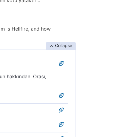
ne kötü yataktır!..
him is Hellfire, and how
Collapse
nun hakkından. Orası,
ve azap olarak) ona
sine cehennem yeter; ne kötü