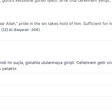
, gururu kendisine günah işletir, artık ona cehennem yetişir, 
ar Allah," pride in the sin takes hold of him. Sufficient for 
 (
)
[2] Al-Baqarah : 206
endi mi suçla, günahla ululanmaya girişir. Cehennem gelir o
 yataktır.
denilince benlik ve gurur kendisini günaha sevkeder. (Ceza 
erdir!
iğinde, büyüklük gururu onu günaha sürükler, kuşatır. Böyle