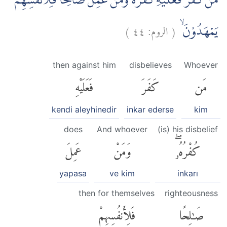
مَنْ كَفَرَ فَعَلَيْهِ كُفْرُهٗۚ وَمَنْ عَمِلَ صَالِحًا فَلِاَنْفُسِهِمْ
)
٤٤
الروم:
(
يَمْهَدُوْنَۙ
then against him
disbelieves
Whoever
مَن
كَفَرَ
فَعَلَيْهِ
kendi aleyhinedir
inkar ederse
kim
does
And whoever
(is) his disbelief
كُفْرُهُۥۖ
وَمَنْ
عَمِلَ
yapasa
ve kim
inkarı
then for themselves
righteousness
صَٰلِحًا
فَلِأَنفُسِهِمْ