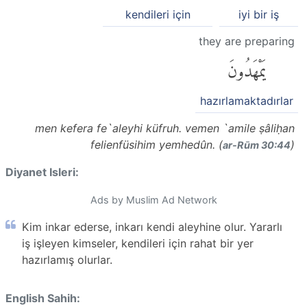
kendileri için
iyi bir iş
they are preparing
يَمْهَدُونَ
hazırlamaktadırlar
men kefera fe`aleyhi küfruh. vemen `amile ṣâliḥan
felienfüsihim yemhedûn. (
)
ar-Rūm 30:44
Diyanet Isleri:
Ads by Muslim Ad Network
Kim inkar ederse, inkarı kendi aleyhine olur. Yararlı
iş işleyen kimseler, kendileri için rahat bir yer
hazırlamış olurlar.
English Sahih: