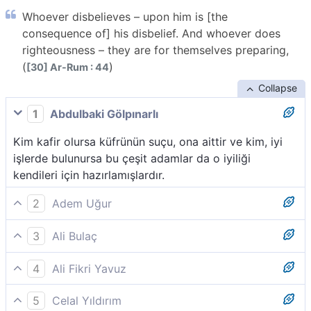
Whoever disbelieves – upon him is [the
consequence of] his disbelief. And whoever does
righteousness – they are for themselves preparing,
(
)
[30] Ar-Rum : 44
Collapse
1
Abdulbaki Gölpınarlı
Kim kafir olursa küfrünün suçu, ona aittir ve kim, iyi
işlerde bulunursa bu çeşit adamlar da o iyiliği
kendileri için hazırlamışlardır.
2
Adem Uğur
Kim inkâr ederse, inkârı kendi aleyhine olur. İyi işler
3
Ali Bulaç
yapanlara gelince, onlar da kendileri için (cennetteki
Kim inkar ederse, artık onun inkarı kendi aleyhinedir;
yerlerini) hazırlamış olurlar.
4
Ali Fikri Yavuz
kim salih bir amelde bulunursa, artık onlar kendi
Kim kâfir olursa, küfrü kendi aleyhinedir. Kim de salih
lehlerine olarak (cennetteki yerlerini) döşeyip
5
Celal Yıldırım