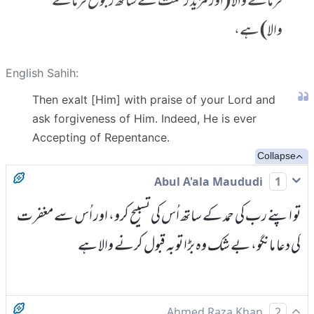
فرمانے والا (اور مزید رحمت کے ساتھ رجوع فرمانے
والا) ہے،
English Sahih:
Then exalt [Him] with praise of your Lord and
ask forgiveness of Him. Indeed, He is ever
Accepting of Repentance.
Collapse
Abul A'ala Maududi
1
تو اپنے رب کی حمد کے ساتھ اُس کی تسبیح کرو، اور اُس سے مغفرت
کی دعا مانگو، بے شک وہ بڑا توبہ قبول کرنے والا ہے
Ahmed Raza Khan
2