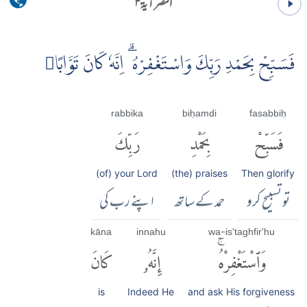
النصر آية ۳
فَسَبِّحْ بِحَمْدِ رَبِّكَ وَاسْتَغْفِرْهُ ۗ اِنَّهٗ كَانَ تَوَّابًا
rabbika
biḥamdi
fasabbiḥ
فَسَبِّحْ
بِحَمْدِ
رَبِّكَ
(of) your Lord
(the) praises
Then glorify
تو تسبیح کرو
حمد کے ساتھ
اپنے رب کی
kāna
innahu
wa-is'taghfir'hu
وَٱسْتَغْفِرْهُۚ
إِنَّهُۥ
كَانَ
is
Indeed He
and ask His forgiveness