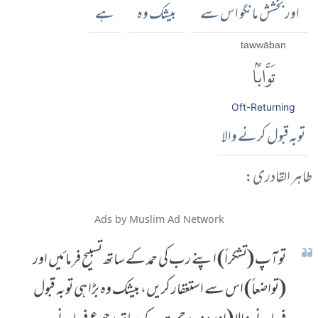
اور بخشش مانگو اس سے
بیشک وہ
ہے
tawwāban
تَوَّابًۢا
Oft-Returning
توبہ قبول کرنے والا
طاہر القادری:
Ads by Muslim Ad Network
تو آپ (تشکراً) اپنے رب کی حمد کے ساتھ تسبیح فرمائیں اور
(تواضعاً) اس سے استغفار کریں، بیشک وہ بڑا ہی توبہ قبول