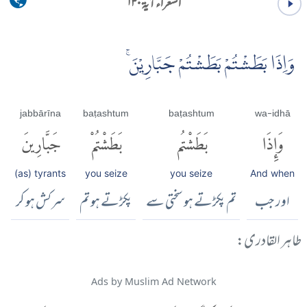
الشعراء آية ۱۳۰
وَاِذَا بَطَشْتُمْ بَطَشْتُمْ جَبَّارِيْنَۚ
jabbārīna
baṭashtum
baṭashtum
wa-idhā
وَإِذَا
بَطَشْتُم
بَطَشْتُمْ
جَبَّارِينَ
(as) tyrants
you seize
you seize
And when
اور جب
تم پکڑتے ہو سختی سے
پکڑتے ہو تم
سرکش ہو کر
طاہر القادری:
Ads by Muslim Ad Network