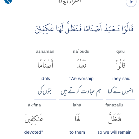
الشعراء آية ۷۱
قَالُوْا نَـعْبُدُ اَصْنَامًا فَنَظَلُّ لَهَا عٰكِفِيْنَ
aṣnāman
naʿbudu
qālū
قَالُوا۟
نَعْبُدُ
أَصْنَامًا
idols
"We worship
They said
انہوں نے کہا
ہم عبادت کرتے ہیں
بتوں کی
ʿākifīna
lahā
fanaẓallu
فَنَظَلُّ
لَهَا
عَٰكِفِينَ
devoted"
to them
so we will remain