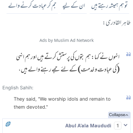
تو ہم ہمیشہ رہتے ہیں
ان کے لیے
جم کر عبادت کرنے والے
طاہر القادری:
Ads by Muslim Ad Network
انہوں نے کہا: ہم بتوں کی پرستش کرتے ہیں اور ہم انہی
(کی عبادت و خدمت) کے لئے جمے رہنے والے ہیں،
English Sahih:
They said, "We worship idols and remain to
them devoted."
Collapse
Abul A'ala Maududi
1