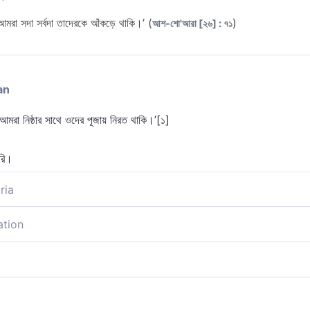
 আমরা সদা সর্বদা তাদেরকে আঁকড়ে থাকি।’ (
)
আশ-শো'আরা [২৬] : ৭১
an
আমরা নিষ্ঠার সাথে ওদের পূজায় নিরত থাকি।’[১]
করি।
ria
ং আমরা নিষ্ঠার সাথে সেগুলোকে আঁকড়ে থাকব।’
ation
পর এগুলোর পূজায় আমরা নিষ্ঠার সাথে রত থাকি’।
 সারাদিন এদেরকেই নিষ্ঠার সাথে আঁকড়ে থাকি।