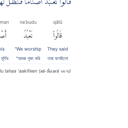
قَالُوْا نَعْبُدُ اَصْنَامًا فَنَظَلُّ 
āman
naʿbudu
qālū
قَالُوا۟
نَعْبُدُ
أَصْن
ols
"We worship
They said
মূর্তির
"আমরা পূজা করি
তারা বলেছিলো
 lahaa 'aakifeen (
)
aš-Šuʿarāʾ ২৬:৭১