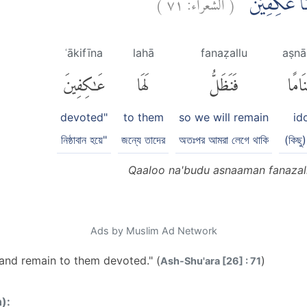
)
٧١
الشعراء:
(
لَهَا عٰكِفِيْنَ
ʿākifīna
lahā
fanaẓallu
aṣn
َامًا
فَنَظَلُّ
لَهَا
عَٰكِفِينَ
devoted"
to them
so we will remain
id
নিষ্ঠাবান হয়ে"
জন্যে তাদের
অতঃপর আমরা লেগে থাকি
(কিছু) 
Qaaloo na'budu asnaaman fanazallu
Ads by Muslim Ad Network
 and remain to them devoted." (
)
Ash-Shu'ara [26] : 71
n):