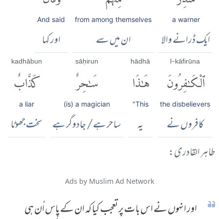
And said
from among themselves
a warner
ایک ڈرانے والا
ان میں سے
اور کہا
kadhābun
sāḥirun
hādhā
l-kāfirūna
ٱلْكَٰفِرُونَ
هَٰذَا
سَٰحِرٌ
كَذَّابٌ
a liar
(is) a magician
"This
the disbelievers
کافروں نے
یہ
ساحر ہے/ جادوگر ہے
سخت جھوٹا
طاہر القادری:
Ads by Muslim Ad Network
اور انہوں نے اس بات پر تعجب کیا کہ ان کے پاس اُن ہی