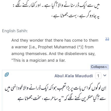
میں سے ایک ڈر سنانے والا آگیا ہے۔ اور کفّار کہنے لگے:
یہ جادوگر ہے، بہت جھوٹا ہے،
English Sahih:
And they wonder that there has come to them
a warner [i.e., Prophet Muhammad (^)] from
among themselves. And the disbelievers say,
"This is a magician and a liar.
Collapse
Abul A'ala Maududi
1
اِن لوگوں کو اس بات پر بڑا تعجب ہوا کہ ایک ڈرانے والا خود اِنہی میں
سے آگیا منکرین کہنے لگے کہ "یہ ساحرہے، سخت جھوٹا ہے