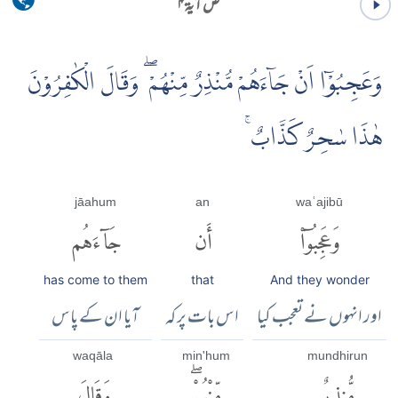
ص آية ۴
وَعَجِبُوْۤا اَنْ جَاۤءَهُمْ مُّنْذِرٌ مِّنْهُمْ ۖ وَقَالَ الْكٰفِرُوْنَ
هٰذَا سٰحِرٌ كَذَّابٌ ۚ
jāahum
an
waʿajibū
وَعَجِبُوٓا۟
أَن
جَآءَهُم
has come to them
that
And they wonder
اور انہوں نے تعجب کیا
اس بات پر کہ
آیا ان کے پاس
waqāla
min'hum
mundhirun
مُّنذِرٌ
مِّنْهُمْۖ
وَقَالَ