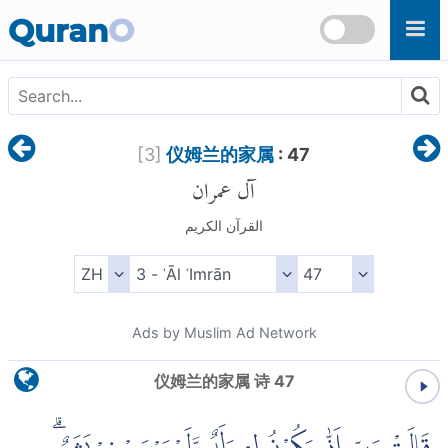
Skip to main content
Quran
O
[
3
]
仪姆兰的家属
: 47
آل عمران
القرآن الكريم
Ads by Muslim Ad Network
仪姆兰的家属 诗 47