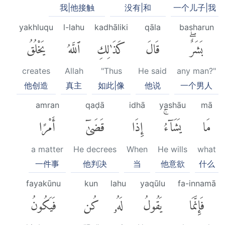
我|他接触
没有|和
一个儿子|我
yakhluqu
l-lahu
kadhāliki
qāla
basharun
بَشَرٌۖ
قَالَ
كَذَٰلِكِ
ٱللَّهُ
يَخْلُقُ
creates
Allah
"Thus
He said
any man?"
他创造
真主
如此|像
他说
一个男人
amran
qaḍā
idhā
yashāu
mā
مَا
يَشَآءُۚ
إِذَا
قَضَىٰٓ
أَمْرًا
a matter
He decrees
When
He wills
what
一件事
他判决
当
他意欲
什么
fayakūnu
kun
lahu
yaqūlu
fa-innamā
فَإِنَّمَا
يَقُولُ
لَهُۥ
كُن
فَيَكُونُ