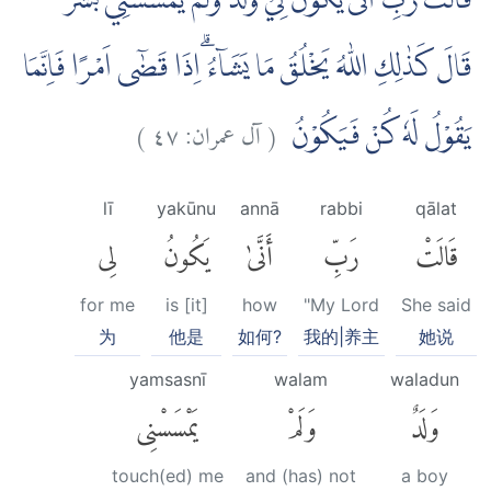
قَالَتْ رَبِّ اَنّٰى يَكُوْنُ لِيْ وَلَدٌ وَّلَمْ يَمْسَسْنِيْ بَشَرٌ ۗ
قَالَ كَذٰلِكِ اللّٰهُ يَخْلُقُ مَا يَشَاۤءُ ۗاِذَا قَضٰٓى اَمْرًا فَاِنَّمَا
)
٤٧
آل عمران:
(
يَقُوْلُ لَهٗ كُنْ فَيَكُوْنُ
lī
yakūnu
annā
rabbi
qālat
قَالَتْ
رَبِّ
أَنَّىٰ
يَكُونُ
لِى
for me
is [it]
how
"My Lord
She said
为
他是
如何?
我的|养主
她说
yamsasnī
walam
waladun
وَلَدٌ
وَلَمْ
يَمْسَسْنِى
touch(ed) me
and (has) not
a boy