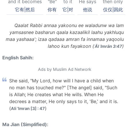
and it becomes
"Be"
to it
He says
then only
它有|然后
你有
它|对
他说
仅仅|因此
Qaalat Rabbi annaa yakoonu ee waladunw wa lam
yamsasnee basharun qaala kazaalikil laahu yakhluqu
maa yashaaa'; izaa qadaaa amran fa innamaa yaqoolu
lahoo kun fayakoon (
)
ʾĀl ʿImrān 3:47
English Sahih:
Ads by Muslim Ad Network
She said, "My Lord, how will I have a child when
no man has touched me?" [The angel] said, "Such
is Allah; He creates what He wills. When He
decrees a matter, He only says to it, 'Be,' and it is.
(
)
Ali 'Imran [3] : 47
Ma Jian (Simplified):