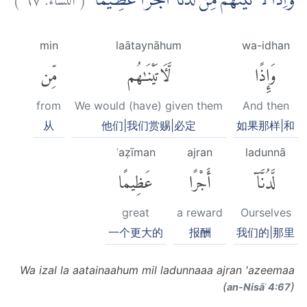
وَّاِذًا لَّاٰ تَيْنٰهُمْ مِّنْ لَّدُنَّآ اَجْرًا عَظِيْمًاۙ
min
laātaynāhum
wa-idhan
وَإِذًا
لَّءَاتَيْنَٰهُم
مِّن
from
We would (have) given them
And then
从
他们|我们赏赐|必定
如果那样|和
ʿaẓīman
ajran
ladunnā
لَّدُنَّآ
أَجْرًا
عَظِيمًا
great
a reward
Ourselves
一个更大的
报酬
我们的|那里
Wa izal la aatainaahum mil ladunnaaa ajran 'azeemaa
(
)
an-Nisāʾ 4:67