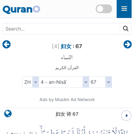
Skip to main content
Quran
O
[
4
]
妇女
: 67
النساء
القرآن الكريم
Ads by Muslim Ad Network
妇女 诗 67
)
٦٧
النساء:
(